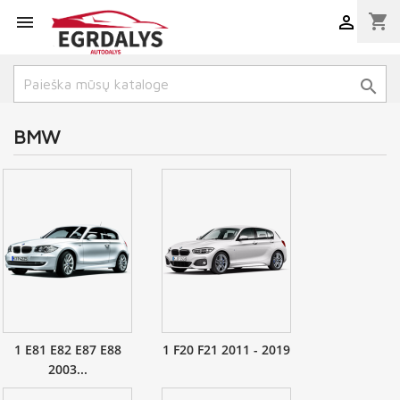
shopping_cart



BMW
1 E81 E82 E87 E88
1 F20 F21 2011 - 2019
2003...