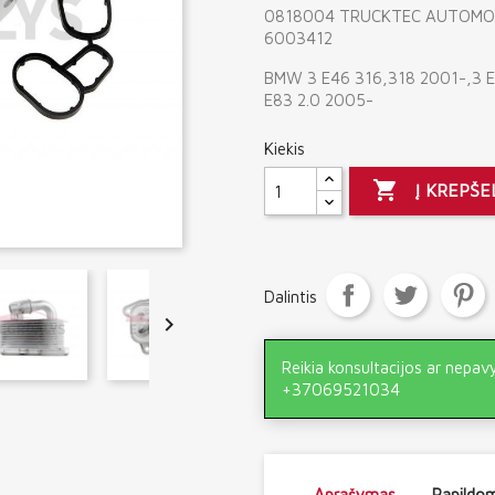
0818004 TRUCKTEC AUTOMOT
6003412
BMW 3 E46 316,318 2001-,3 
E83 2.0 2005-
Kiekis

Į KREPŠE
Dalintis

Reikia konsultacijos ar nepav
+37069521034
Aprašymas
Papildom