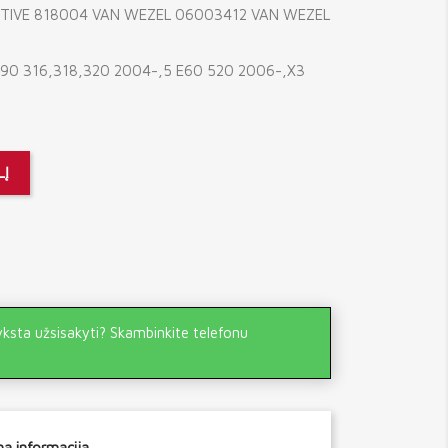
IVE 818004 VAN WEZEL 06003412 VAN WEZEL
E90 316,318,320 2004-,5 E60 520 2006-,X3
LĮ
yksta užsisakyti? Skambinkite telefonu
a informacija