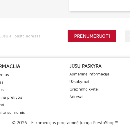
RMACIJA
JŪSŲ PASKYRA
Asmeninė informacija
tymas
Užsakymai
ės
Grąžinimo kvitai
us
Adresai
inė prekyba
tai
ekite su mumis
© 2026 - E-komercijos programinė įranga PrestaShop™