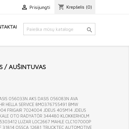
shopping_cart

Krepšelis
(0)
Prisijungti
TAKTAI

S / AUŠINTUVAS
ASIS 056033N AKS DASIS 056083N AVA
HR HELLA SERVICE 8MO376755491 BMW
004 FRIGAIR 7024004 JDEUS 405M14 JDEUS
KALE OTO RADYATÖR 344480 KLOKKERHOLM
5303412 LUZAR LOC2667 MAHLE CLC107000P
RF 31814 OSSCA 12681 TRUCKTEC AUTOMOTIVE