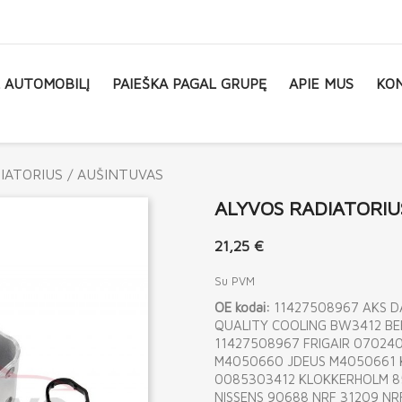
L AUTOMOBILĮ
PAIEŠKA PAGAL GRUPĘ
APIE MUS
KON
IATORIUS / AUŠINTUVAS
ALYVOS RADIATORIU
21,25 €
Su PVM
OE kodai:
11427508967 AKS D
QUALITY COOLING BW3412 BE
11427508967 FRIGAIR 07024
M4050660 JDEUS M4050661 
0085303412 KLOKKERHOLM 8
NISSENS 90688 NRF 31209 N