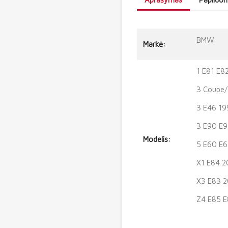
BMW
Markė:
1 E81 E8
3 Coupe/
3 E46 19
3 E90 E9
Modelis:
5 E60 E6
X1 E84 2
X3 E83 2
Z4 E85 E