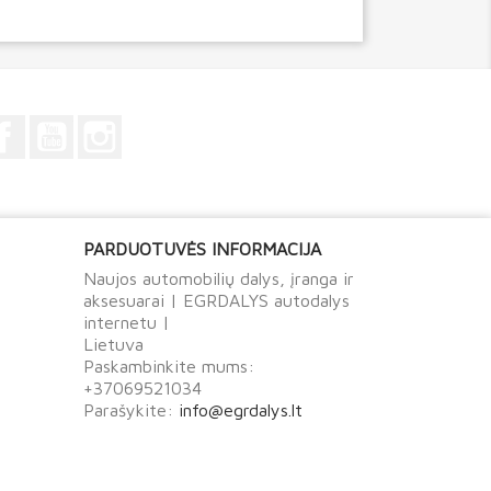
Facebook
YouTube
Instagram
PARDUOTUVĖS INFORMACIJA
Naujos automobilių dalys, įranga ir
aksesuarai | EGRDALYS autodalys
internetu |
Lietuva
Paskambinkite mums:
+37069521034
Parašykite:
info@egrdalys.lt