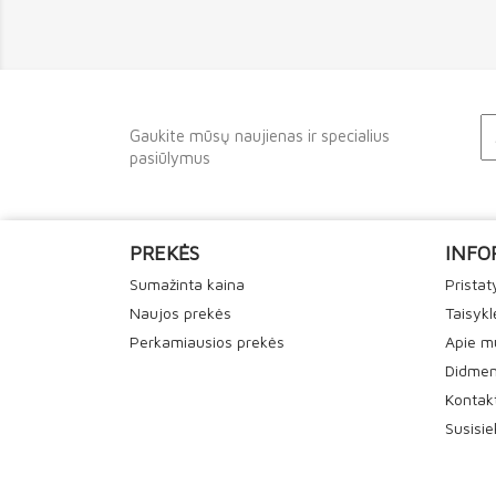
Gaukite mūsų naujienas ir specialius
pasiūlymus
PREKĖS
INFO
Sumažinta kaina
Prista
Naujos prekės
Taisykl
Perkamiausios prekės
Apie m
Didmen
Kontak
Susisi