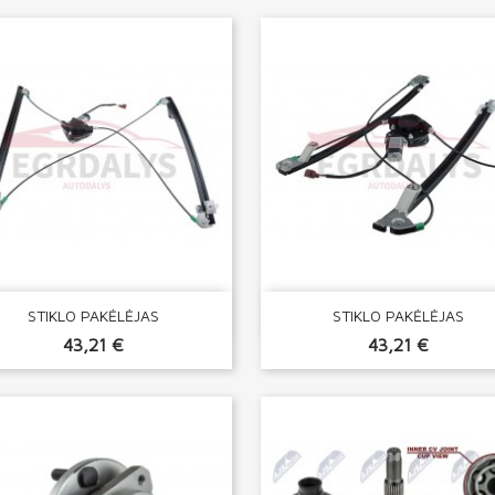


Greita peržiūra
Greita peržiūra
STIKLO PAKĖLĖJAS
STIKLO PAKĖLĖJAS
43,21 €
43,21 €