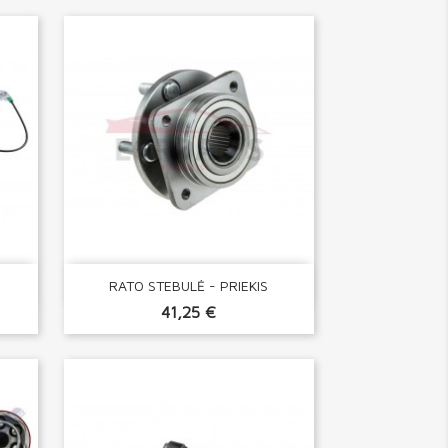

Greita peržiūra
RATO STEBULĖ - PRIEKIS
41,25 €