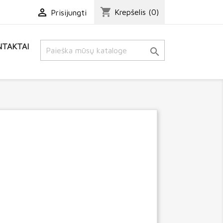
shopping_cart

Krepšelis
(0)
Prisijungti
TAKTAI
