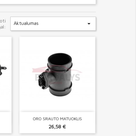
oti

Aktualumas
al:

Greita peržiūra
ORO SRAUTO MATUOKLIS
26,58 €