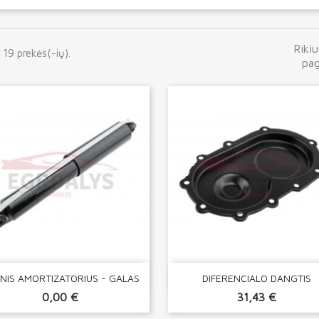
Rikiu
 19 prekės(-ių).
pag


Greita peržiūra
Greita peržiūra
INIS AMORTIZATORIUS - GALAS
DIFERENCIALO DANGTIS
0,00 €
31,43 €