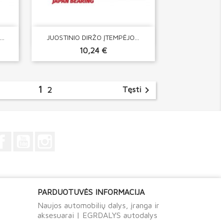

Greita peržiūra
..
JUOSTINIO DIRŽO ĮTEMPĖJO...
10,24 €
1

Tęsti
2
Facebook
YouTube
Instagram
PARDUOTUVĖS INFORMACIJA
Naujos automobilių dalys, įranga ir
aksesuarai | EGRDALYS autodalys