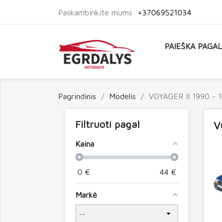
Paskambinkite mums:
+37069521034
PAIEŠKA PAGA
Pagrindinis
Modelis
VOYAGER II 1990 - 
Filtruoti pagal
V
Kaina
0
€
44
€
Markė