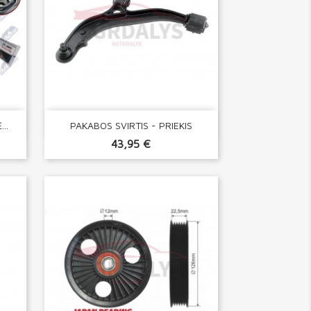

Greita peržiūra
..
PAKABOS SVIRTIS - PRIEKIS
43,95 €