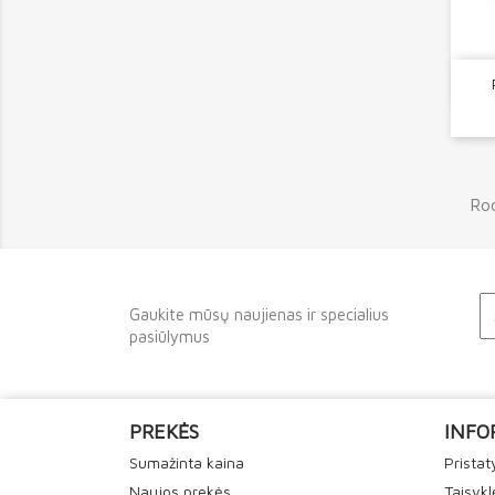
Rod
Gaukite mūsų naujienas ir specialius
pasiūlymus
PREKĖS
INFO
Sumažinta kaina
Prista
Naujos prekės
Taisykl