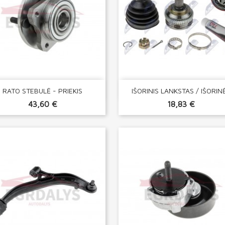


Greita peržiūra
Greita peržiūra
RATO STEBULĖ - PRIEKIS
IŠORINIS LANKSTAS / IŠORINĖ.
43,60 €
18,83 €