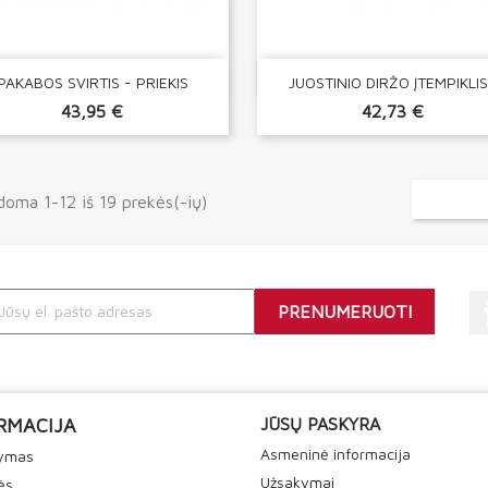


Greita peržiūra
Greita peržiūra
PAKABOS SVIRTIS - PRIEKIS
JUOSTINIO DIRŽO ĮTEMPIKLIS.
43,95 €
42,73 €
oma 1-12 iš 19 prekės(-ių)
RMACIJA
JŪSŲ PASKYRA
Asmeninė informacija
tymas
Užsakymai
ės