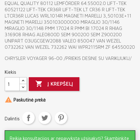
EQUAL QUALITY 80112 LEMFÖRDER 64.55002.0 LIFT-TEK
60521122 LIFT-TEK CR36R LIFT-TEK LT CR36 R LIFT-TEK
LTCR36R LUCAS WRL1014R MAGNETI MARELLI 3,50103E+11
MAGNETI MARELLI 350103000000 MIRAGLIO 30/1146
MIRAGLIO 30/1148 PMM 17024 R PMM BI 17024 R RHIAG
316908 RHIAG ALE0800D SEIM 900200 SEIM Z900200
UNIPART 03UGCGEW2088 VALEO 850047 VAN WEZEL
0732262 VAN WEZEL 732262 WAI WPR2115RM ZF 64550020
CHRYSLER VOYAGER 96-00 /PRIEKIS DEŠINĖ SU VARIKLIUKU/
Kiekis

Į KREPŠELĮ

Paskutinė prekė
Dalintis
Reikia konsultacijos ar nepavyksta užsisakyti? Skambinkite