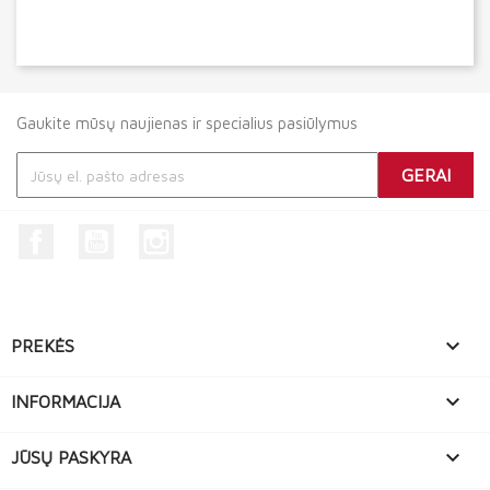
Gaukite mūsų naujienas ir specialius pasiūlymus
Facebook
YouTube
Instagram

PREKĖS

INFORMACIJA

JŪSŲ PASKYRA