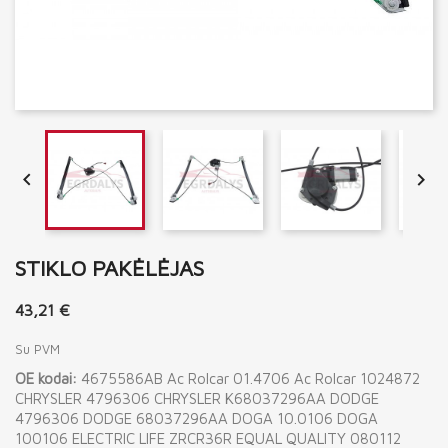


STIKLO PAKĖLĖJAS
43,21 €
Su PVM
OE kodai:
4675586AB Ac Rolcar 01.4706 Ac Rolcar 1024872
CHRYSLER 4796306 CHRYSLER K68037296AA DODGE
4796306 DODGE 68037296AA DOGA 10.0106 DOGA
100106 ELECTRIC LIFE ZRCR36R EQUAL QUALITY 080112