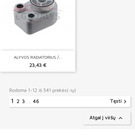
ALYVOS RADIATORIUS /...
23,43 €
Rodoma 1-12 iš 541 prekės(-ių)
1

Tęsti
2
3
…
46

Atgal į viršų