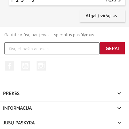

2
3
…
5

Atgal į viršų
Gaukite mūsų naujienas ir specialius pasiūlymus
Facebook
YouTube
Instagram

PREKĖS

INFORMACIJA

JŪSŲ PASKYRA