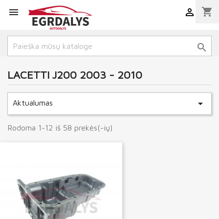
shopping_cart



LACETTI J200 2003 - 2010

Aktualumas
Rodoma 1-12 iš 58 prekės(-ių)