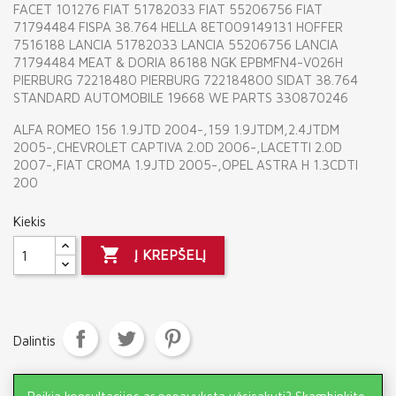
FACET 101276 FIAT 51782033 FIAT 55206756 FIAT
71794484 FISPA 38.764 HELLA 8ET009149131 HOFFER
7516188 LANCIA 51782033 LANCIA 55206756 LANCIA
71794484 MEAT & DORIA 86188 NGK EPBMFN4-V026H
PIERBURG 72218480 PIERBURG 722184800 SIDAT 38.764
STANDARD AUTOMOBILE 19668 WE PARTS 330870246
ALFA ROMEO 156 1.9JTD 2004-,159 1.9JTDM,2.4JTDM
2005-,CHEVROLET CAPTIVA 2.0D 2006-,LACETTI 2.0D
2007-,FIAT CROMA 1.9JTD 2005-,OPEL ASTRA H 1.3CDTI
200
Kiekis

Į KREPŠELĮ
Dalintis