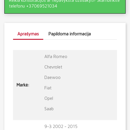
Reikia konsultacijos ar nepavyksta užsisakyti? Skambinkite
telefonu +37069521034
Aprašymas
Papildoma informacija
Alfa Romeo
Chevrolet
Daewoo
Markė:
Fiat
Opel
Saab
9-3 2002 - 2015