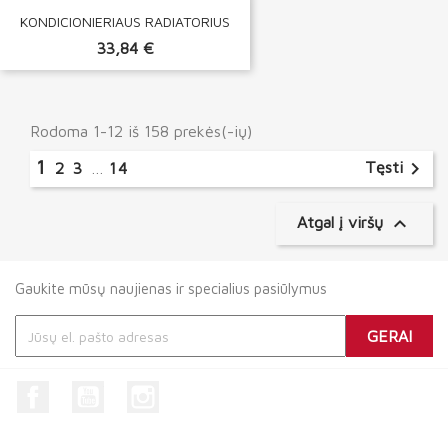
KONDICIONIERIAUS RADIATORIUS
33,84 €
Rodoma 1-12 iš 158 prekės(-ių)
1

Tęsti
2
3
…
14

Atgal į viršų
Gaukite mūsų naujienas ir specialius pasiūlymus
Facebook
YouTube
Instagram