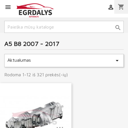
shopping_cart



A5 B8 2007 - 2017

Aktualumas
Rodoma 1-12 iš 321 prekės(-ių)