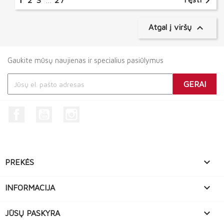

2
3
…
27

Atgal į viršų
Gaukite mūsų naujienas ir specialius pasiūlymus
Facebook
YouTube
Instagram

PREKĖS

INFORMACIJA

JŪSŲ PASKYRA