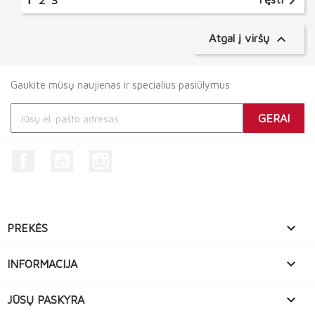

2
3

Atgal į viršų
Gaukite mūsų naujienas ir specialius pasiūlymus
Facebook
YouTube
Instagram

PREKĖS

INFORMACIJA

JŪSŲ PASKYRA