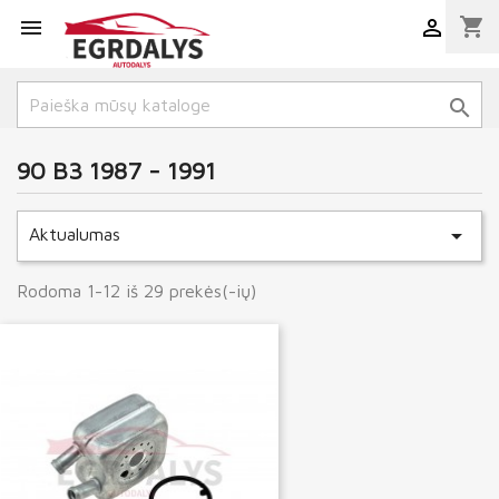
shopping_cart



90 B3 1987 - 1991

Aktualumas
Rodoma 1-12 iš 29 prekės(-ių)