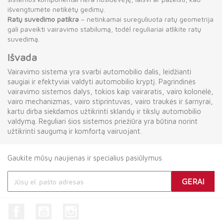
išvengtumėte netikėtų gedimų.
Ratų suvedimo patikra
– netinkamai sureguliuota ratų geometrija
gali paveikti vairavimo stabilumą, todėl reguliariai atlikite ratų
suvedimą.
Išvada
Vairavimo sistema yra svarbi automobilio dalis, leidžianti
saugiai ir efektyviai valdyti automobilio kryptį. Pagrindinės
vairavimo sistemos dalys, tokios kaip vairaratis, vairo kolonėlė,
vairo mechanizmas, vairo stiprintuvas, vairo traukės ir šarnyrai,
kartu dirba siekdamos užtikrinti sklandų ir tikslų automobilio
valdymą. Reguliari šios sistemos priežiūra yra būtina norint
užtikrinti saugumą ir komfortą vairuojant.
Gaukite mūsų naujienas ir specialius pasiūlymus
Facebook
YouTube
Instagram