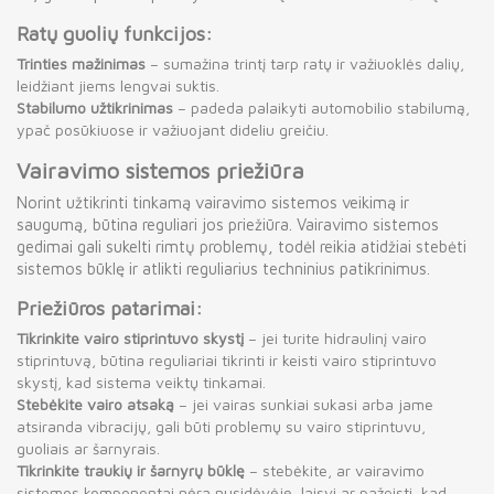
Ratų guolių funkcijos:
Trinties mažinimas
– sumažina trintį tarp ratų ir važiuoklės dalių,
leidžiant jiems lengvai suktis.
Stabilumo užtikrinimas
– padeda palaikyti automobilio stabilumą,
ypač posūkiuose ir važiuojant dideliu greičiu.
Vairavimo sistemos priežiūra
Norint užtikrinti tinkamą vairavimo sistemos veikimą ir
saugumą, būtina reguliari jos priežiūra. Vairavimo sistemos
gedimai gali sukelti rimtų problemų, todėl reikia atidžiai stebėti
sistemos būklę ir atlikti reguliarius techninius patikrinimus.
Priežiūros patarimai:
Tikrinkite vairo stiprintuvo skystį
– jei turite hidraulinį vairo
stiprintuvą, būtina reguliariai tikrinti ir keisti vairo stiprintuvo
skystį, kad sistema veiktų tinkamai.
Stebėkite vairo atsaką
– jei vairas sunkiai sukasi arba jame
atsiranda vibracijų, gali būti problemų su vairo stiprintuvu,
guoliais ar šarnyrais.
Tikrinkite traukių ir šarnyrų būklę
– stebėkite, ar vairavimo
sistemos komponentai nėra nusidėvėję, laisvi ar pažeisti, kad