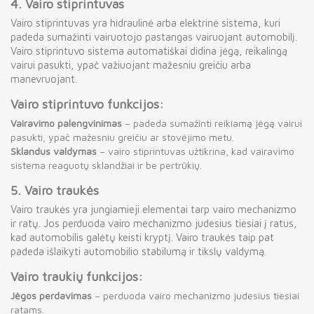
4.
Vairo stiprintuvas
Vairo stiprintuvas yra hidraulinė arba elektrinė sistema, kuri
padeda sumažinti vairuotojo pastangas vairuojant automobilį.
Vairo stiprintuvo sistema automatiškai didina jėgą, reikalingą
vairui pasukti, ypač važiuojant mažesniu greičiu arba
manevruojant.
Vairo stiprintuvo funkcijos:
Vairavimo palengvinimas
– padeda sumažinti reikiamą jėgą vairui
pasukti, ypač mažesniu greičiu ar stovėjimo metu.
Sklandus valdymas
– vairo stiprintuvas užtikrina, kad vairavimo
sistema reaguotų sklandžiai ir be pertrūkių.
5.
Vairo traukės
Vairo traukės yra jungiamieji elementai tarp vairo mechanizmo
ir ratų. Jos perduoda vairo mechanizmo judesius tiesiai į ratus,
kad automobilis galėtų keisti kryptį. Vairo traukės taip pat
padeda išlaikyti automobilio stabilumą ir tikslų valdymą.
Vairo traukių funkcijos:
Jėgos perdavimas
– perduoda vairo mechanizmo judesius tiesiai
ratams.