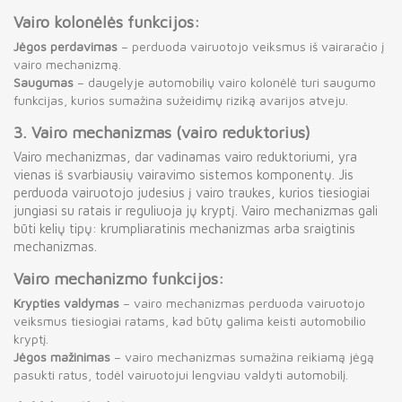
Vairo kolonėlės funkcijos:
Jėgos perdavimas
– perduoda vairuotojo veiksmus iš vairaračio į
vairo mechanizmą.
Saugumas
– daugelyje automobilių vairo kolonėlė turi saugumo
funkcijas, kurios sumažina sužeidimų riziką avarijos atveju.
3.
Vairo mechanizmas (vairo reduktorius)
Vairo mechanizmas, dar vadinamas vairo reduktoriumi, yra
vienas iš svarbiausių vairavimo sistemos komponentų. Jis
perduoda vairuotojo judesius į vairo traukes, kurios tiesiogiai
jungiasi su ratais ir reguliuoja jų kryptį. Vairo mechanizmas gali
būti kelių tipų: krumpliaratinis mechanizmas arba sraigtinis
mechanizmas.
Vairo mechanizmo funkcijos:
Krypties valdymas
– vairo mechanizmas perduoda vairuotojo
veiksmus tiesiogiai ratams, kad būtų galima keisti automobilio
kryptį.
Jėgos mažinimas
– vairo mechanizmas sumažina reikiamą jėgą
pasukti ratus, todėl vairuotojui lengviau valdyti automobilį.