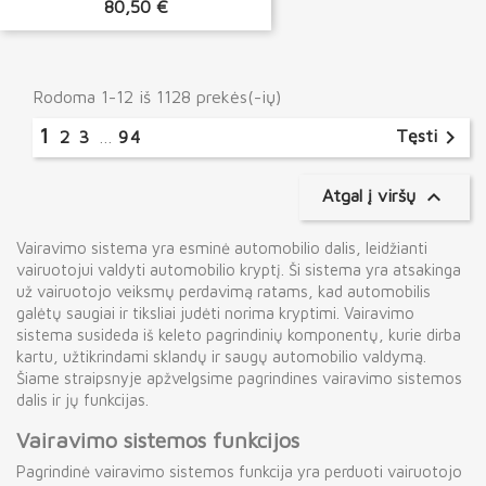
80,50 €
Rodoma 1-12 iš 1128 prekės(-ių)
1

Tęsti
2
3
…
94

Atgal į viršų
Vairavimo sistema yra esminė automobilio dalis, leidžianti
vairuotojui valdyti automobilio kryptį. Ši sistema yra atsakinga
už vairuotojo veiksmų perdavimą ratams, kad automobilis
galėtų saugiai ir tiksliai judėti norima kryptimi. Vairavimo
sistema susideda iš keleto pagrindinių komponentų, kurie dirba
kartu, užtikrindami sklandų ir saugų automobilio valdymą.
Šiame straipsnyje apžvelgsime pagrindines vairavimo sistemos
dalis ir jų funkcijas.
Vairavimo sistemos funkcijos
Pagrindinė vairavimo sistemos funkcija yra perduoti vairuotojo