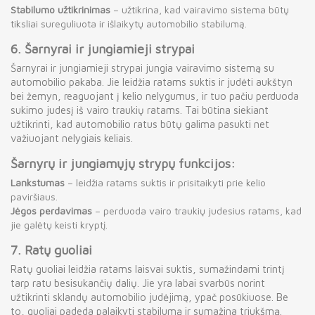
Stabilumo užtikrinimas
– užtikrina, kad vairavimo sistema būtų
tiksliai sureguliuota ir išlaikytų automobilio stabilumą.
6.
Šarnyrai ir jungiamieji strypai
Šarnyrai ir jungiamieji strypai jungia vairavimo sistemą su
automobilio pakaba. Jie leidžia ratams suktis ir judėti aukštyn
bei žemyn, reaguojant į kelio nelygumus, ir tuo pačiu perduoda
sukimo judesį iš vairo traukių ratams. Tai būtina siekiant
užtikrinti, kad automobilio ratus būtų galima pasukti net
važiuojant nelygiais keliais.
Šarnyrų ir jungiamųjų strypų funkcijos:
Lankstumas
– leidžia ratams suktis ir prisitaikyti prie kelio
paviršiaus.
Jėgos perdavimas
– perduoda vairo traukių judesius ratams, kad
jie galėtų keisti kryptį.
7.
Ratų guoliai
Ratų guoliai leidžia ratams laisvai suktis, sumažindami trintį
tarp ratu besisukančių dalių. Jie yra labai svarbūs norint
užtikrinti sklandų automobilio judėjimą, ypač posūkiuose. Be
to, guoliai padeda palaikyti stabilumą ir sumažina triukšmą.