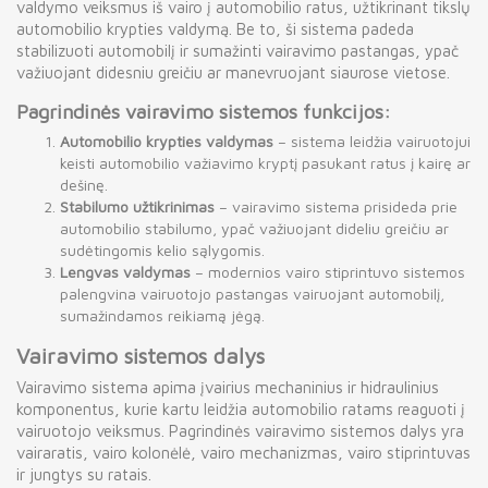
valdymo veiksmus iš vairo į automobilio ratus, užtikrinant tikslų
automobilio krypties valdymą. Be to, ši sistema padeda
stabilizuoti automobilį ir sumažinti vairavimo pastangas, ypač
važiuojant didesniu greičiu ar manevruojant siaurose vietose.
Pagrindinės vairavimo sistemos funkcijos:
Automobilio krypties valdymas
– sistema leidžia vairuotojui
keisti automobilio važiavimo kryptį pasukant ratus į kairę ar
dešinę.
Stabilumo užtikrinimas
– vairavimo sistema prisideda prie
automobilio stabilumo, ypač važiuojant dideliu greičiu ar
sudėtingomis kelio sąlygomis.
Lengvas valdymas
– modernios vairo stiprintuvo sistemos
palengvina vairuotojo pastangas vairuojant automobilį,
sumažindamos reikiamą jėgą.
Vairavimo sistemos dalys
Vairavimo sistema apima įvairius mechaninius ir hidraulinius
komponentus, kurie kartu leidžia automobilio ratams reaguoti į
vairuotojo veiksmus. Pagrindinės vairavimo sistemos dalys yra
vairaratis, vairo kolonėlė, vairo mechanizmas, vairo stiprintuvas
ir jungtys su ratais.