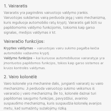
1.
Vairaratis
Vairaratis yra pagrindinis vairuotojo valdymo įrankis.
Vairuotojas sukdamas vairą perduoda jėgą į vairo mechanizmą,
kuris reguliuoja automobilio ratų kryptį. Vairaratis gali būti su
papildomomis valdymo funkcijomis, tokiomis kaip garso
signalas, medijos valdymas ir kt.
Vairaračio funkcijos:
Krypties valdymas
– vairuotojas vairu sukimo pagalba keičia
automobilio važiavimo kryptį.
Valdymo funkcijos
– kai kuriuose automobiliuose vairaratyje yra
įmontuotos papildomos funkcijos, tokios kaip garso sistemos ar
kruizo kontrolės valdymas.
2.
Vairo kolonėlė
Vairo kolonėlė yra mechaninė dalis, jungianti vairaratį su vairo
mechanizmu. Ji perduoda vairuotojo sukimo veiksmus iš
vairaračio į vairo mechanizmą. Be to, kolonėlė dažnai turi
papildomas saugumo funkcijas, pavyzdžiui, avarinio
suspaudimo mechanizmą, kuris suspaudžia kolonėlę avarijos
metu, kad sumažintų sužalojimų riziką.