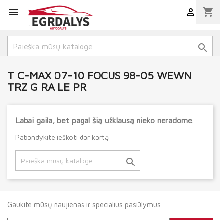
shopping_cart



T C-MAX 07-10 FOCUS 98-05 WEWN
TRZ G RA LE PR
Labai gaila, bet pagal šią užklausą nieko neradome.
Pabandykite ieškoti dar kartą

Gaukite mūsų naujienas ir specialius pasiūlymus