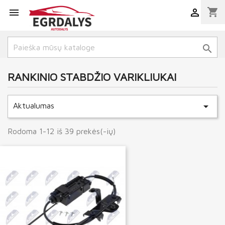
shopping_cart



RANKINIO STABDŽIO VARIKLIUKAI

Aktualumas
Rodoma 1-12 iš 39 prekės(-ių)