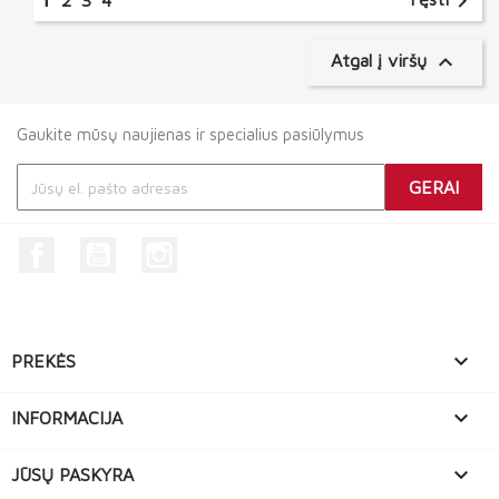

2
3
4

Atgal į viršų
Gaukite mūsų naujienas ir specialius pasiūlymus
Facebook
YouTube
Instagram

PREKĖS

INFORMACIJA

JŪSŲ PASKYRA