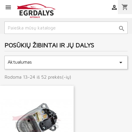
shopping_cart



POSŪKIŲ ŽIBINTAI IR JŲ DALYS

Aktualumas
Rodoma 13-24 iš 52 prekės(-ių)