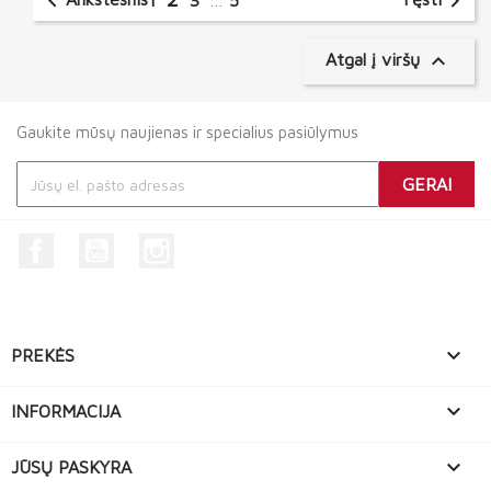


1
3
…
5

Atgal į viršų
Gaukite mūsų naujienas ir specialius pasiūlymus
Facebook
YouTube
Instagram

PREKĖS

INFORMACIJA

JŪSŲ PASKYRA