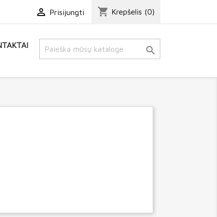
shopping_cart

Krepšelis
(0)
Prisijungti
TAKTAI
