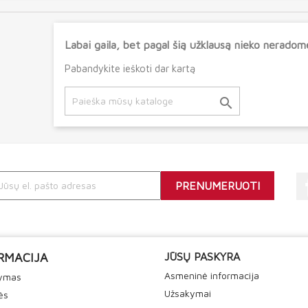
Labai gaila, bet pagal šią užklausą nieko neradom
Pabandykite ieškoti dar kartą

RMACIJA
JŪSŲ PASKYRA
Asmeninė informacija
tymas
Užsakymai
ės