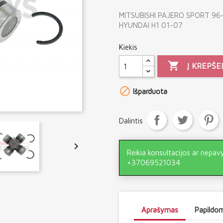
MITSUBISHI PAJERO SPORT 96
HYUNDAI H1 01-07
Kiekis

Į KREPŠE

Išparduota
Dalintis

Reikia konsultacijos ar nepav
+37069521034
Aprašymas
Papildom