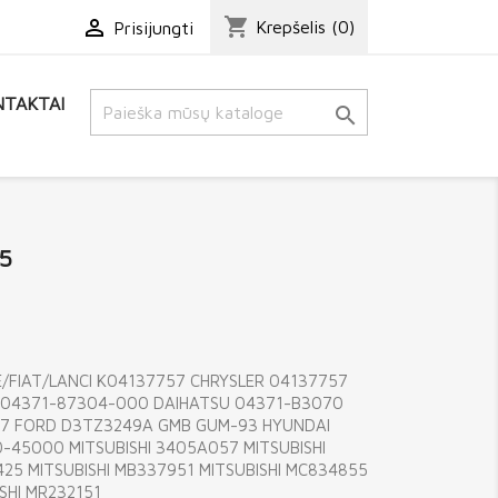
shopping_cart

Krepšelis
(0)
Prisijungti
TAKTAI

5
/FIAT/LANCI K04137757 CHRYSLER 04137757
 04371-87304-000 DAIHATSU 04371-B3070
37 FORD D3TZ3249A GMB GUM-93 HYUNDAI
-45000 MITSUBISHI 3405A057 MITSUBISHI
25 MITSUBISHI MB337951 MITSUBISHI MC834855
SHI MR232151