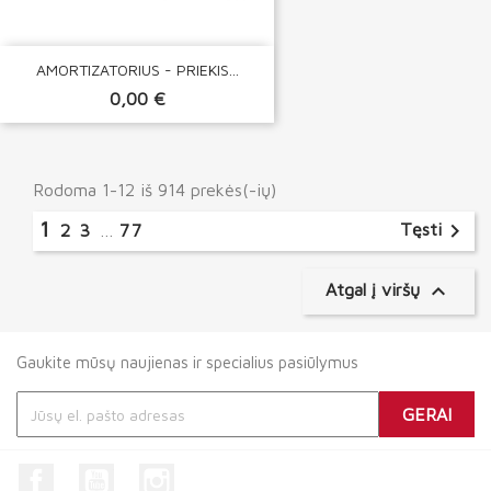
AMORTIZATORIUS - PRIEKIS...
0,00 €
Rodoma 1-12 iš 914 prekės(-ių)
1

Tęsti
2
3
…
77

Atgal į viršų
Gaukite mūsų naujienas ir specialius pasiūlymus
Facebook
YouTube
Instagram