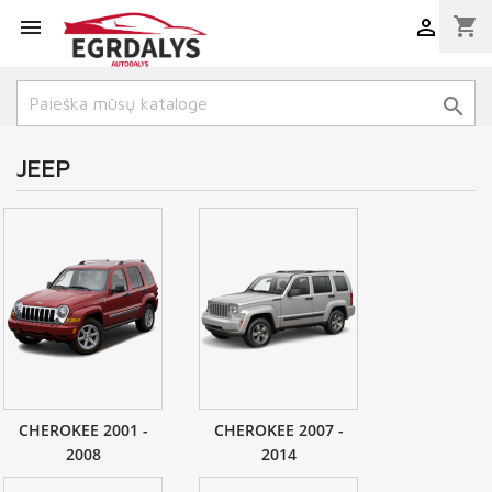
shopping_cart



JEEP
CHEROKEE 2001 -
CHEROKEE 2007 -
2008
2014