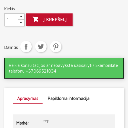
Kiekis

Į KREPŠELĮ
Dalintis
Reikia konsultacijos ar nepavyksta užsisakyti? Skambinkite
telefonu +37069521034
Aprašymas
Papildoma informacija
Jeep
Markė: