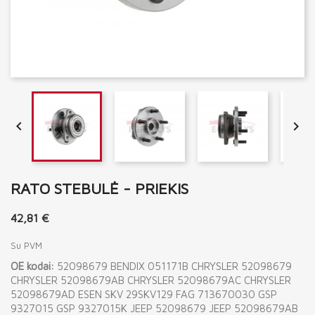


RATO STEBULĖ - PRIEKIS
42,81 €
Su PVM
OE kodai:
52098679 BENDIX 051171B CHRYSLER 52098679
CHRYSLER 52098679AB CHRYSLER 52098679AC CHRYSLER
52098679AD ESEN SKV 29SKV129 FAG 713670030 GSP
9327015 GSP 9327015K JEEP 52098679 JEEP 52098679AB