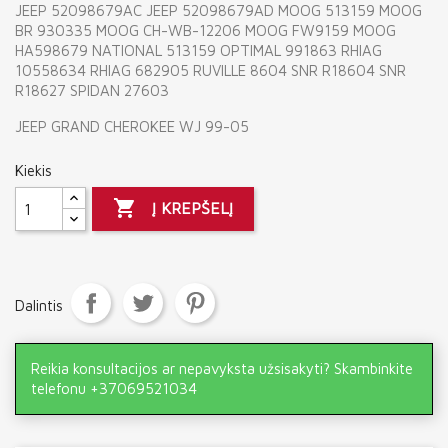
JEEP 52098679AC JEEP 52098679AD MOOG 513159 MOOG
BR 930335 MOOG CH-WB-12206 MOOG FW9159 MOOG
HA598679 NATIONAL 513159 OPTIMAL 991863 RHIAG
10558634 RHIAG 682905 RUVILLE 8604 SNR R18604 SNR
R18627 SPIDAN 27603
JEEP GRAND CHEROKEE WJ 99-05
Kiekis

Į KREPŠELĮ
Dalintis
Reikia konsultacijos ar nepavyksta užsisakyti? Skambinkite
telefonu +37069521034