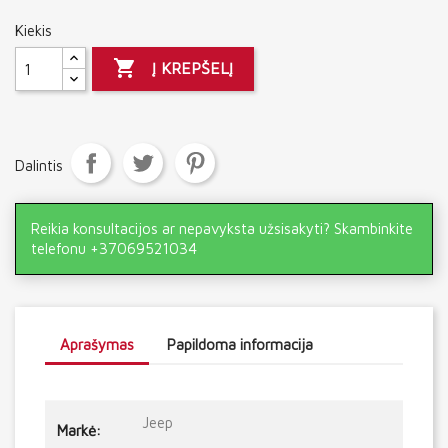
Kiekis

Į KREPŠELĮ
Dalintis
Reikia konsultacijos ar nepavyksta užsisakyti? Skambinkite
telefonu +37069521034
Aprašymas
Papildoma informacija
Jeep
Markė: