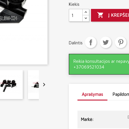
Kiekis

Į KREPŠE
Dalintis
Reikia konsultacijos ar nepav
+37069521034

Aprašymas
Papildom
Markė: