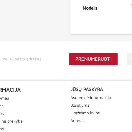
Modelis:
RMACIJA
JŪSŲ PASKYRA
Asmeninė informacija
tymas
Užsakymai
ės
Grąžinimo kvitai
us
Adresai
inė prekyba
tai