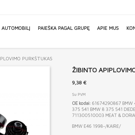
L AUTOMOBILĮ
PAIEŠKA PAGAL GRUPĘ
APIE MUS
KON
IPLOVIMO PURKŠTUKAS
ŽIBINTO APIPLOVIM
9,38 €
Su PVM
OE kodai:
61674290867 BMW 4
375 541 BMW 8 375 541 DIED
711300510003 MEAT & DORI
BMW E46 1998-/KAIRĖ/