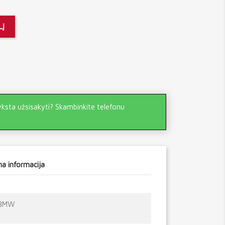
LĮ
yksta užsisakyti? Skambinkite telefonu
a informacija
BMW