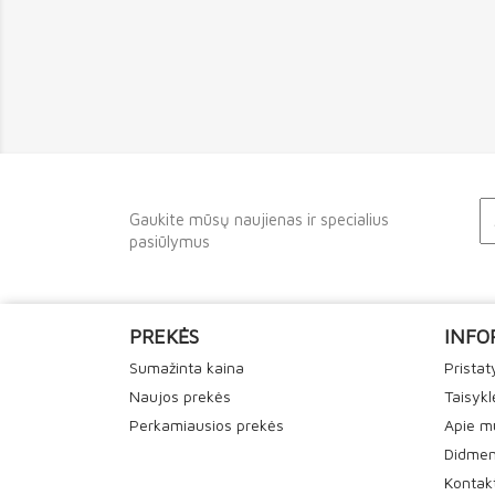
Gaukite mūsų naujienas ir specialius
pasiūlymus
PREKĖS
INFO
Sumažinta kaina
Prista
Naujos prekės
Taisykl
Perkamiausios prekės
Apie m
Didmen
Kontak