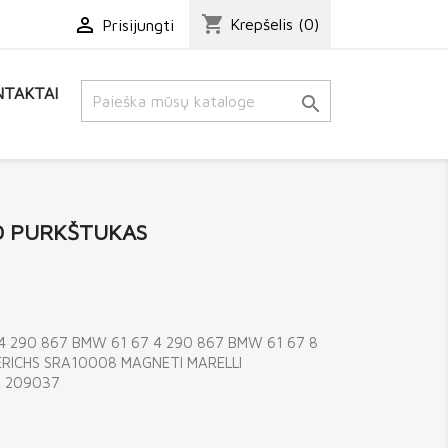
shopping_cart

Krepšelis
(0)
Prisijungti
TAKTAI

O PURKŠTUKAS
 290 867 BMW 61 67 4 290 867 BMW 61 67 8
ERICHS SRA10008 MAGNETI MARELLI
A 209037