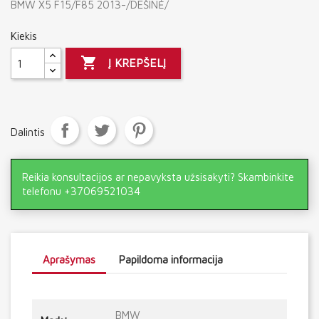
BMW X5 F15/F85 2013-/DEŠINĖ/
Kiekis

Į KREPŠELĮ
Dalintis
Reikia konsultacijos ar nepavyksta užsisakyti? Skambinkite
telefonu +37069521034
Aprašymas
Papildoma informacija
BMW