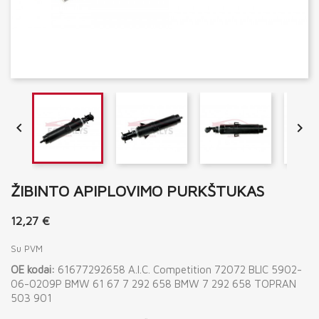


ŽIBINTO APIPLOVIMO PURKŠTUKAS
12,27 €
Su PVM
OE kodai:
61677292658 A.I.C. Competition 72072 BLIC 5902-
06-0209P BMW 61 67 7 292 658 BMW 7 292 658 TOPRAN
503 901