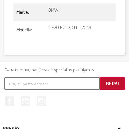
BMW
Markė:
1 F20 F21 2011 - 2019
Modelis:
Gaukite mūsų naujienas ir specialius pasiūlymus
Facebook
YouTube
Instagram

PREKĖS