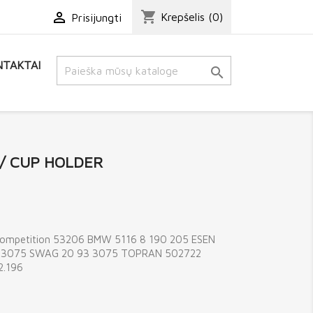
shopping_cart

Krepšelis
(0)
Prisijungti
TAKTAI

 / CUP HOLDER
Competition 53206 BMW 5116 8 190 205 ESEN
 33075 SWAG 20 93 3075 TOPRAN 502722
.196