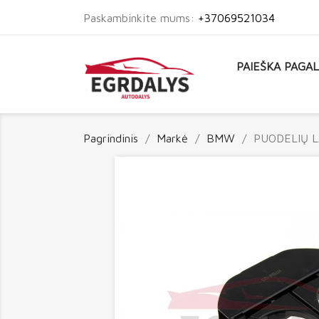
Paskambinkite mums:
+37069521034
PAIEŠKA PAGA
Pagrindinis
Markė
BMW
PUODELIŲ L