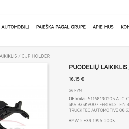
L AUTOMOBILĮ
PAIEŠKA PAGAL GRUPĘ
APIE MUS
KON
AIKIKLIS / CUP HOLDER
PUODELIŲ LAIKIKLIS
16,15 €
Su PVM
OE kodai:
51168190205 A.I.C. 
SKV 93SKV007 FEBI BILSTEIN
TRUCKTEC AUTOMOTIVE 08.62
BMW 5 E39 1995-2003