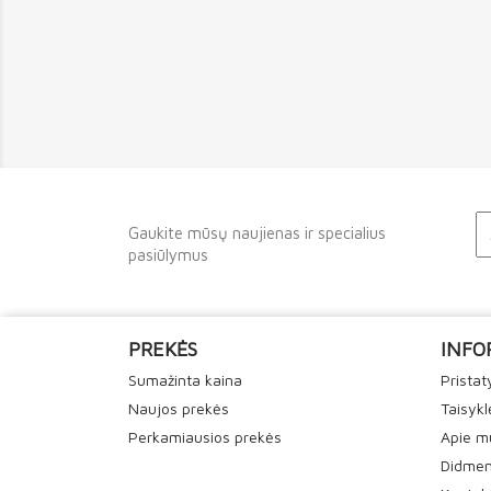
Gaukite mūsų naujienas ir specialius
pasiūlymus
PREKĖS
INFO
Sumažinta kaina
Prista
Naujos prekės
Taisykl
Perkamiausios prekės
Apie m
Didmen