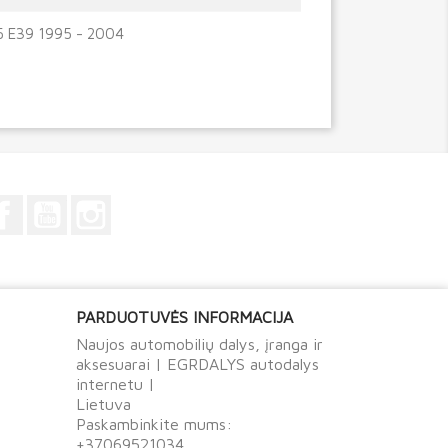
5 E39 1995 - 2004
Facebook
YouTube
Instagram
PARDUOTUVĖS INFORMACIJA
Naujos automobilių dalys, įranga ir
aksesuarai | EGRDALYS autodalys
internetu |
Lietuva
Paskambinkite mums:
+37069521034