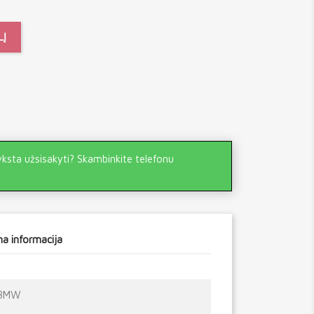
LĮ
yksta užsisakyti? Skambinkite telefonu
a informacija
BMW