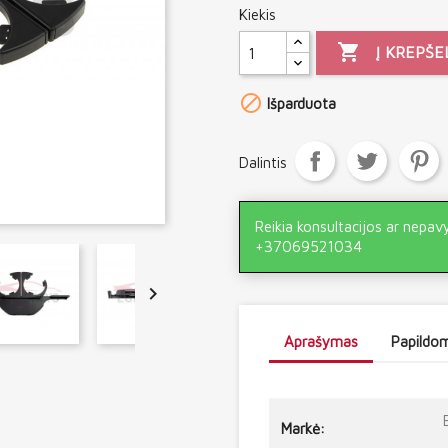
Kiekis

Į KREPŠE

Išparduota
Dalintis
Reikia konsultacijos ar nepav
+37069521034

Aprašymas
Papildom
Markė: