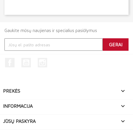
Gaukite mūsų naujienas ir specialius pasiūlymus
Facebook
YouTube
Instagram

PREKĖS

INFORMACIJA

JŪSŲ PASKYRA