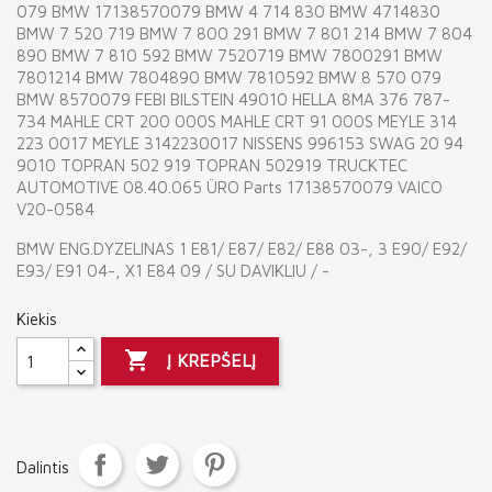
079 BMW 17138570079 BMW 4 714 830 BMW 4714830
BMW 7 520 719 BMW 7 800 291 BMW 7 801 214 BMW 7 804
890 BMW 7 810 592 BMW 7520719 BMW 7800291 BMW
7801214 BMW 7804890 BMW 7810592 BMW 8 570 079
BMW 8570079 FEBI BILSTEIN 49010 HELLA 8MA 376 787-
734 MAHLE CRT 200 000S MAHLE CRT 91 000S MEYLE 314
223 0017 MEYLE 3142230017 NISSENS 996153 SWAG 20 94
9010 TOPRAN 502 919 TOPRAN 502919 TRUCKTEC
AUTOMOTIVE 08.40.065 ÜRO Parts 17138570079 VAICO
V20-0584
BMW ENG.DYZELINAS 1 E81/ E87/ E82/ E88 03-, 3 E90/ E92/
E93/ E91 04-, X1 E84 09 / SU DAVIKLIU / -
Kiekis

Į KREPŠELĮ
Dalintis