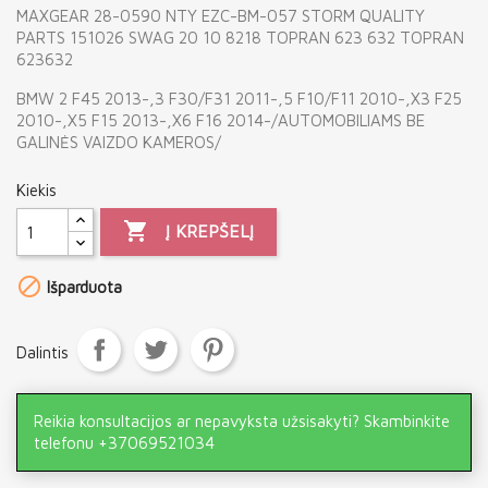
MAXGEAR 28-0590 NTY EZC-BM-057 STORM QUALITY
PARTS 151026 SWAG 20 10 8218 TOPRAN 623 632 TOPRAN
623632
BMW 2 F45 2013-,3 F30/F31 2011-,5 F10/F11 2010-,X3 F25
2010-,X5 F15 2013-,X6 F16 2014-/AUTOMOBILIAMS BE
GALINĖS VAIZDO KAMEROS/
Kiekis

Į KREPŠELĮ

Išparduota
Dalintis
Reikia konsultacijos ar nepavyksta užsisakyti? Skambinkite
telefonu +37069521034