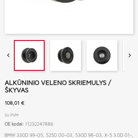


ALKŪNINIO VELENO SKRIEMULYS /
ŠKYVAS
108,01 €
Su PVM
OE kodai:
11232247886
BMW 330D 99-05, 525D 00-03, 530D 98-03, X-5 3.0D 01-,