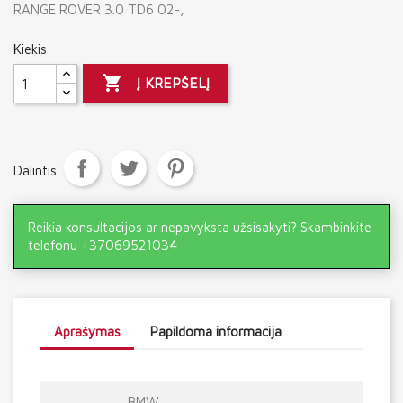
RANGE ROVER 3.0 TD6 02-,
Kiekis

Į KREPŠELĮ
Dalintis
Reikia konsultacijos ar nepavyksta užsisakyti? Skambinkite
telefonu +37069521034
Aprašymas
Papildoma informacija
BMW