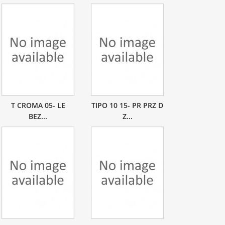
T CROMA 05- LE
TIPO 10 15- PR PRZ D
BEZ...
Z...