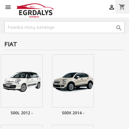
shopping_cart



FIAT
500L 2012 -
500X 2014 -