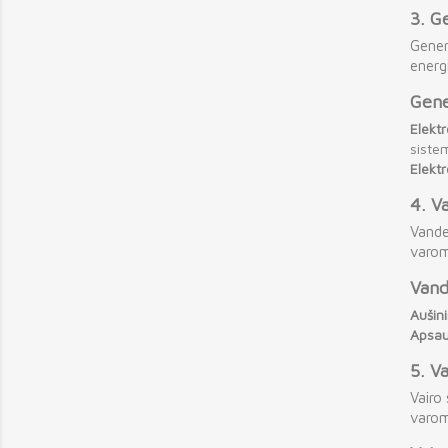
3.
Ge
Genera
energi
Gene
Elekt
siste
Elektr
4.
Va
Vanden
varom
Vand
Aušini
Apsau
5.
Va
Vairo 
varom