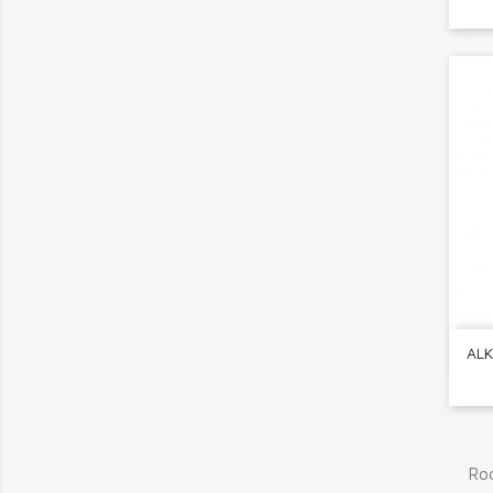
ALK
Rod