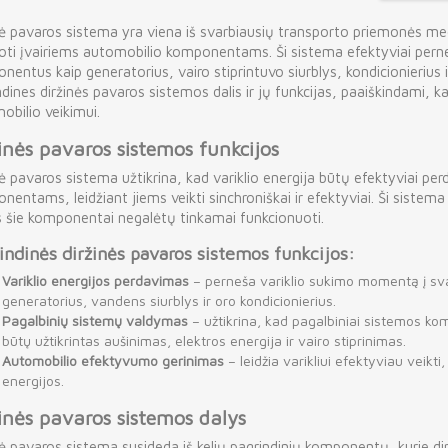
nė pavaros sistema yra viena iš svarbiausių transporto priemonės me
oti įvairiems automobilio komponentams. Ši sistema efektyviai pern
nentus kaip generatorius, vairo stiprintuvo siurblys, kondicionierius 
dines diržinės pavaros sistemos dalis ir jų funkcijas, paaiškindami, kai
obilio veikimui.
inės pavaros sistemos funkcijos
nė pavaros sistema užtikrina, kad variklio energija būtų efektyviai p
entams, leidžiant jiems veikti sinchroniškai ir efektyviai. Ši sistema
s šie komponentai negalėtų tinkamai funkcionuoti.
indinės diržinės pavaros sistemos funkcijos:
Variklio energijos perdavimas
– perneša variklio sukimo momentą į sv
generatorius, vandens siurblys ir oro kondicionierius.
Pagalbinių sistemų valdymas
– užtikrina, kad pagalbiniai sistemos kom
būtų užtikrintas aušinimas, elektros energija ir vairo stiprinimas.
Automobilio efektyvumo gerinimas
– leidžia varikliui efektyviau veik
energijos.
inės pavaros sistemos dalys
nė pavaros sistema susideda iš kelių pagrindinių komponentų, kurie dir