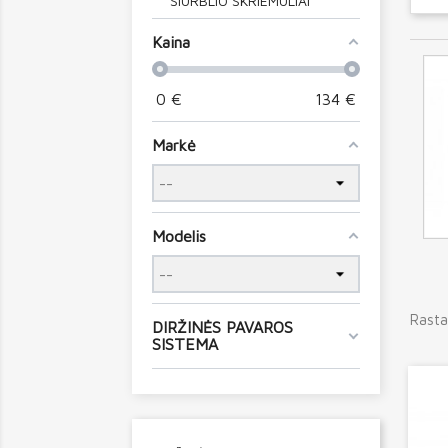
SIURBLIO SKRIEMULIAI
Kaina
0
€
134
€
Markė
Modelis
Rasta
DIRŽINĖS PAVAROS
SISTEMA