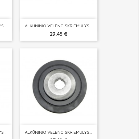

Greita peržiūra
...
ALKŪNINIO VELENO SKRIEMULYS...
29,45 €

Greita peržiūra
...
ALKŪNINIO VELENO SKRIEMULYS...