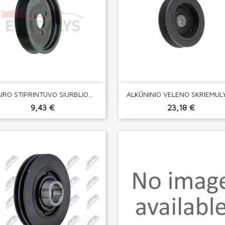


Greita peržiūra
Greita peržiūra
IRO STIPRINTUVO SIURBLIO...
ALKŪNINIO VELENO SKRIEMULYS
9,43 €
23,18 €