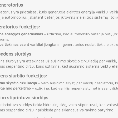
neratorius
torius yra prietaisas, kuris generuoja elektros energiją varikliui veiki
ją automobiliui, įskaitant baterijos įkrovimą ir elektros sistemų, tokių
ratorius funkcijos:
ros energijos generavimas
– užtikrina, kad automobilio baterija būtų įk
moms.
os tiekimas esant varikliui įjungtam
– generatorius nuolat tiekia elektros
ndens siurblys
s siurblys yra atsakingas už aušinimo skysčio cirkuliaciją per variklį, 
as serpentino diržu, kuris užtikrina, kad aušinimo sistema veiktų efek
ens siurblio funkcijos:
mo skysčio cirkuliacija
– varo aušinimo skystį per variklį ir radiatorių,
ga nuo perkaitimo
– užtikrina, kad variklis neperkaistų net ir esant did
iro stiprintuvo siurblys
stiprintuvo siurblys tiekia hidraulinį slėgį vairo stiprintuvui, kad vaira
as serpentino diržu ir prisideda prie sklandaus vairavimo patyrimo.