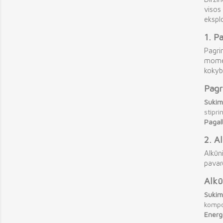
visos 
ekspl
1.
Pa
Pagri
moment
kokyb
Pagr
Sukim
stipri
Pagal
2.
Al
Alkūn
pavar
Alkū
Sukim
kompo
Energ