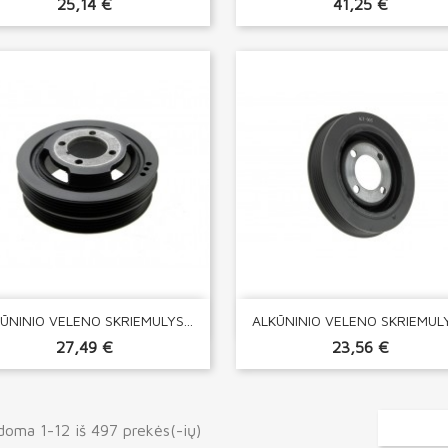
25,14 €
41,25 €


Greita peržiūra
Greita peržiūra
ŪNINIO VELENO SKRIEMULYS...
ALKŪNINIO VELENO SKRIEMULYS
27,49 €
23,56 €
oma 1-12 iš 497 prekės(-ių)