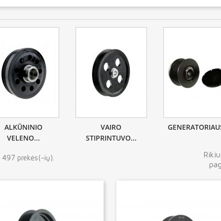
ALKŪNINIO
VAIRO
GENERATORIAUS
VELENO...
STIPRINTUVO...
Rikiu
 497 prekės(-ių).
pag