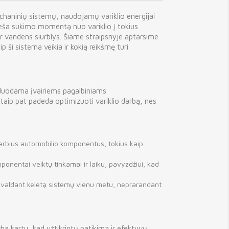
chaninių sistemų, naudojamų variklio energijai
eša sukimo momentą nuo variklio į tokius
ir vandens siurblys. Šiame straipsnyje aptarsime
p ši sistema veikia ir kokią reikšmę turi
erduodama įvairiems pagalbiniams
 taip pat padeda optimizuoti variklio darbą, nes
arbius automobilio komponentus, tokius kaip
ponentai veiktų tinkamai ir laiku, pavyzdžiui, kad
ti, valdant keletą sistemų vienu metu, neprarandant
ba kartu, kad užtikrintų patikimą ir efektyvų