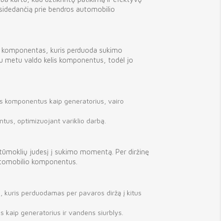
risidedančią prie bendros automobilio
nis komponentas, kuris perduoda sukimo
ienu metu valdo kelis komponentus, todėl jo
us komponentus kaip generatorius, vairo
tus, optimizuojant variklio darbą.
stūmoklių judesį į sukimo momentą. Per diržinę
utomobilio komponentus.
 kuris perduodamas per pavaros diržą į kitus
 kaip generatorius ir vandens siurblys.