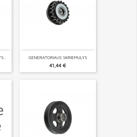

Greita peržiūra
...
GENERATORIAUS SKRIEMULYS
41,44 €