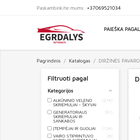
Paskambinkite mums:
+37069521034
PAIEŠKA PAGA
Pagrindinis
Katalogas
DIRŽINĖS PAVARO
Filtruoti pagal
D
Kategorijos
ALKŪNINIO VELENO
274
SKRIEMULIAI - ŠKYVAI
GENERATORIAUS
91
SKRIEMULIAI IR
SANKABOS
ĮTEMPĖJAI IR GUOLIAI
124
VAIRO STIPRINTUVO
8