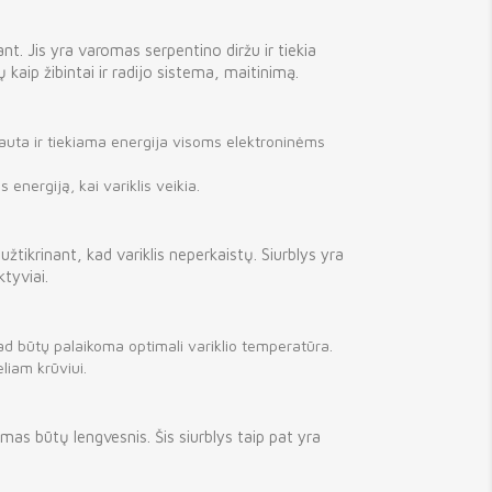
ant. Jis yra varomas serpentino diržu ir tiekia
 kaip žibintai ir radijo sistema, maitinimą.
rauta ir tiekiama energija visoms elektroninėms
 energiją, kai variklis veikia.
užtikrinant, kad variklis neperkaistų. Siurblys yra
tyviai.
 kad būtų palaikoma optimali variklio temperatūra.
eliam krūviui.
vimas būtų lengvesnis. Šis siurblys taip pat yra