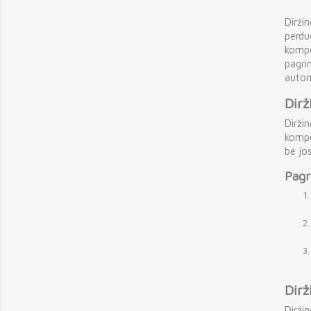
Dirži
perdu
kompo
pagrin
autom
Dirž
Dirži
kompon
be jo
Pagr
Dirž
Dirži