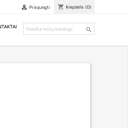
shopping_cart

Krepšelis
(0)
Prisijungti
TAKTAI
