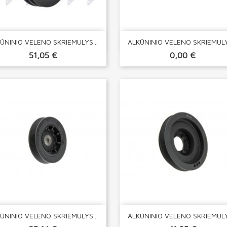


Greita peržiūra
Greita peržiūra
ŪNINIO VELENO SKRIEMULYS...
ALKŪNINIO VELENO SKRIEMULYS
51,05 €
0,00 €


Greita peržiūra
Greita peržiūra
ŪNINIO VELENO SKRIEMULYS...
ALKŪNINIO VELENO SKRIEMULYS