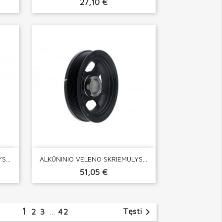
27,10 €

Greita peržiūra
...
ALKŪNINIO VELENO SKRIEMULYS...
51,05 €
1

Tęsti
2
3
…
42