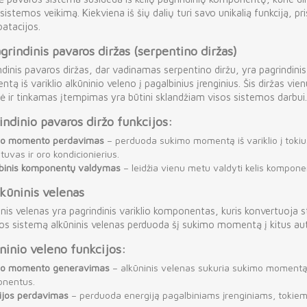
sistemos veikimą. Kiekviena iš šių dalių turi savo unikalią funkciją, p
oatacijos.
grindinis pavaros diržas (serpentino diržas)
ndinis pavaros diržas, dar vadinamas serpentino diržu, yra pagrindi
ą iš variklio alkūninio veleno į pagalbinius įrenginius. Šis diržas v
ė ir tinkamas įtempimas yra būtini sklandžiam visos sistemos darbui.
indinio pavaros diržo funkcijos:
o momento perdavimas
– perduoda sukimo momentą iš variklio į toki
ntuvas ir oro kondicionierius.
binis komponentų valdymas
– leidžia vienu metu valdyti kelis komponen
kūninis velenas
inis velenas yra pagrindinis variklio komponentas, kuris konvertuoja 
os sistemą alkūninis velenas perduoda šį sukimo momentą į kitus a
ninio veleno funkcijos:
o momento generavimas
– alkūninis velenas sukuria sukimo momentą,
nentus.
ijos perdavimas
– perduoda energiją pagalbiniams įrenginiams, tokiems