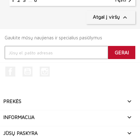

2
3
…
6

Atgal į viršų
Gaukite mūsų naujienas ir specialius pasiūlymus
Facebook
YouTube
Instagram

PREKĖS

INFORMACIJA

JŪSŲ PASKYRA