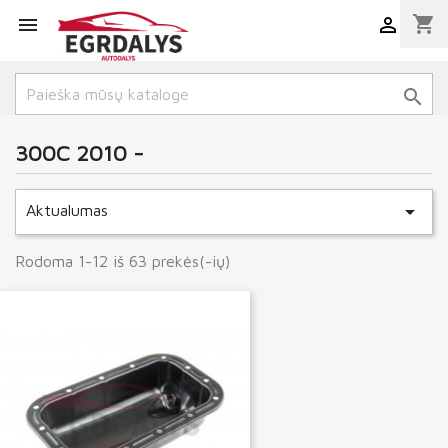
shopping_cart



300C 2010 -

Aktualumas
Rodoma 1-12 iš 63 prekės(-ių)