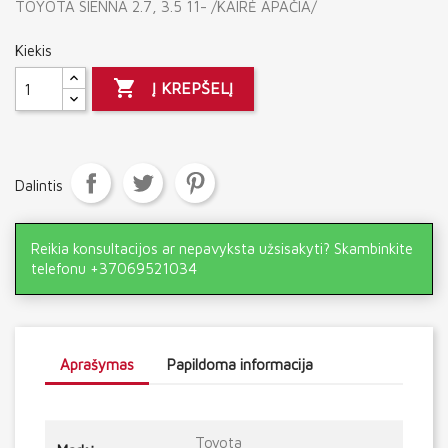
TOYOTA SIENNA 2.7, 3.5 11- /KAIRĖ APAČIA/
Kiekis

Į KREPŠELĮ
Dalintis
Reikia konsultacijos ar nepavyksta užsisakyti? Skambinkite
telefonu +37069521034
Aprašymas
Papildoma informacija
Toyota