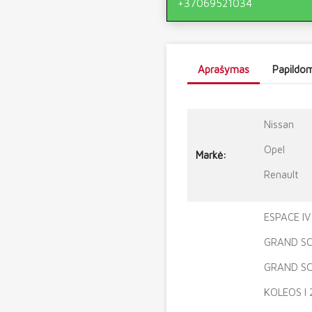
+37069521034
Aprašymas
Papildom
Nissan
Opel
Markė:
Renault
ESPACE IV
GRAND SCÉ
GRAND SCÉ
KOLEOS I 