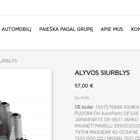
L AUTOMOBILĮ
PAIEŠKA PAGAL GRUPĘ
APIE MUS
KON
IURBLYS
ALYVOS SIURBLYS
57,00 €
Su PVM
OE kodai:
150157688R ASHIKA
PU0094 FAI AutoParts OP336
JAPANPARTS OP-NS11 JAPKO 
MAGNETI MARELLI 35900200
79104 MAXGEAR 42-0034 NE 
1501 000 Q0J NISSAN 1501 0