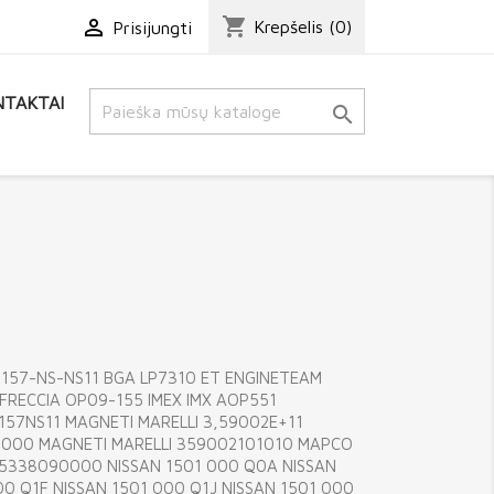
shopping_cart

Krepšelis
(0)
Prisijungti
TAKTAI

 157-NS-NS11 BGA LP7310 ET ENGINETEAM
 FRECCIA OP09-155 IMEX IMX AOP551
157NS11 MAGNETI MARELLI 3,59002E+11
0000 MAGNETI MARELLI 359002101010 MAPCO
5338090000 NISSAN 1501 000 Q0A NISSAN
00 Q1F NISSAN 1501 000 Q1J NISSAN 1501 000