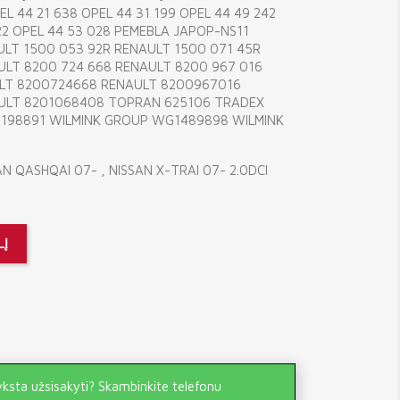
L 44 21 638 OPEL 44 31 199 OPEL 44 49 242
222 OPEL 44 53 028 PEMEBLA JAPOP-NS11
ULT 1500 053 92R RENAULT 1500 071 45R
ULT 8200 724 668 RENAULT 8200 967 016
LT 8200724668 RENAULT 8200967016
AULT 8201068408 TOPRAN 625106 TRADEX
3198891 WILMINK GROUP WG1489898 WILMINK
AN QASHQAI 07- , NISSAN X-TRAI 07- 2.0DCI
LĮ
yksta užsisakyti? Skambinkite telefonu