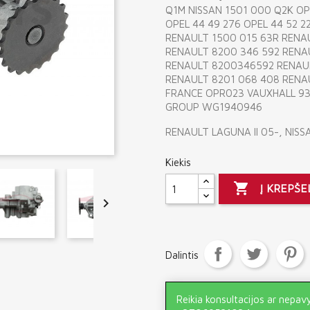
Q1M NISSAN 1501 000 Q2K OPE
OPEL 44 49 276 OPEL 44 52 
RENAULT 1500 015 63R RENA
RENAULT 8200 346 592 RENA
RENAULT 8200346592 RENAU
RENAULT 8201 068 408 REN
FRANCE OPR023 VAUXHALL 9
GROUP WG1940946
RENAULT LAGUNA II 05-, NISS
Kiekis

Į KREPŠE

Dalintis
Reikia konsultacijos ar nepav