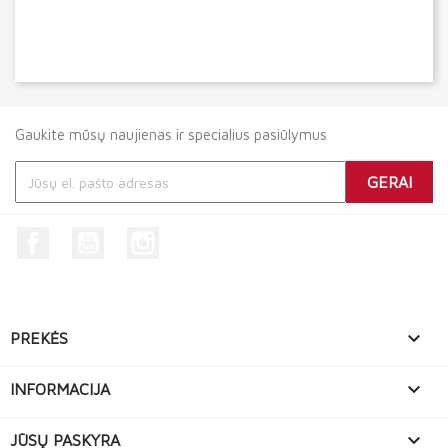
Gaukite mūsų naujienas ir specialius pasiūlymus
Facebook
YouTube
Instagram

PREKĖS

INFORMACIJA

JŪSŲ PASKYRA