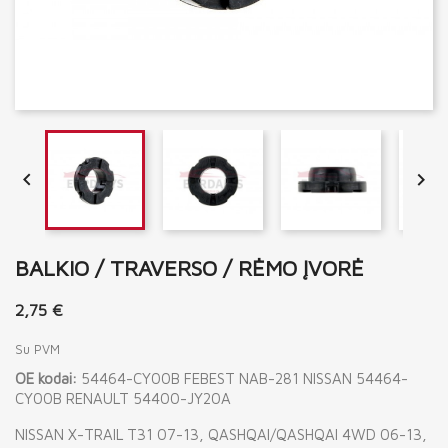


BALKIO / TRAVERSO / RĖMO ĮVORĖ
2,75 €
Su PVM
OE kodai:
54464-CY00B FEBEST NAB-281 NISSAN 54464-
CY00B RENAULT 54400-JY20A
NISSAN X-TRAIL T31 07-13, QASHQAI/QASHQAI 4WD 06-13,