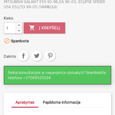
MITSUBISHI GALANT E55 92-96,EA 96-03, ECLIPSE SPIDER
USA D52/53 99-05 /VARIKLIUI/
Kiekis

Į KREPŠELĮ

Išparduota
Dalintis
Reikia konsultacijos ar nepavyksta užsisakyti? Skambinkite
telefonu +37069521034
Aprašymas
Papildoma informacija