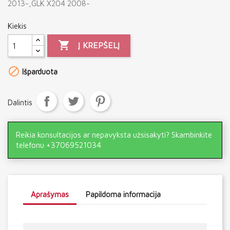
2013-,GLK X204 2008-
Kiekis

Į KREPŠELĮ

Išparduota
Dalintis
Reikia konsultacijos ar nepavyksta užsisakyti? Skambinkite
telefonu +37069521034
Aprašymas
Papildoma informacija