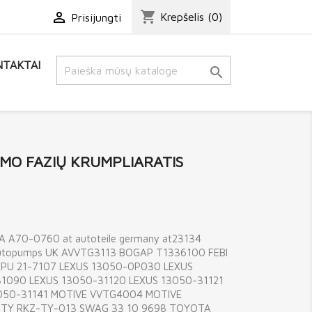
shopping_cart

Krepšelis
(0)
Prisijungti
TAKTAI

MO FAZIŲ KRUMPLIARATIS
 A70-0760 at autoteile germany at23134
topumps UK AVVTG3113 BOGAP T1336100 FEBI
HEPU 21-7107 LEXUS 13050-0P030 LEXUS
1090 LEXUS 13050-31120 LEXUS 13050-31121
3050-31141 MOTIVE VVTG4004 MOTIVE
NTY RKZ-TY-013 SWAG 33 10 9698 TOYOTA