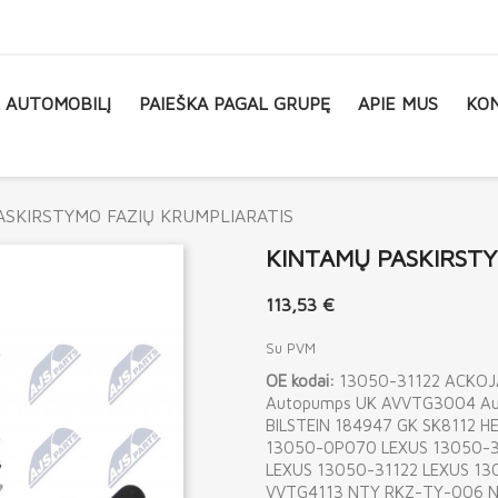
L AUTOMOBILĮ
PAIEŠKA PAGAL GRUPĘ
APIE MUS
KON
ASKIRSTYMO FAZIŲ KRUMPLIARATIS
KINTAMŲ PASKIRSTY
113,53 €
Su PVM
OE kodai:
13050-31122 ACKOJA
Autopumps UK AVVTG3004 Au
BILSTEIN 184947 GK SK8112 
13050-0P070 LEXUS 13050-3
LEXUS 13050-31122 LEXUS 1
VVTG4113 NTY RKZ-TY-006 