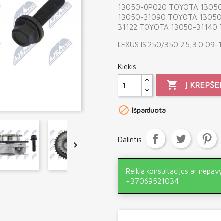
13050-0P020 TOYOTA 1305
13050-31090 TOYOTA 13050
31122 TOYOTA 13050-31140
LEXUS IS 250/350 2.5,3.0 09-
Kiekis

Į KREPŠE

Išparduota
Dalintis

Reikia konsultacijos ar nepav
+37069521034