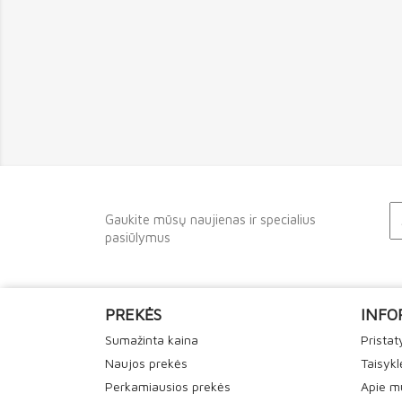
Gaukite mūsų naujienas ir specialius
pasiūlymus
PREKĖS
INFO
Sumažinta kaina
Prista
Naujos prekės
Taisykl
Perkamiausios prekės
Apie m