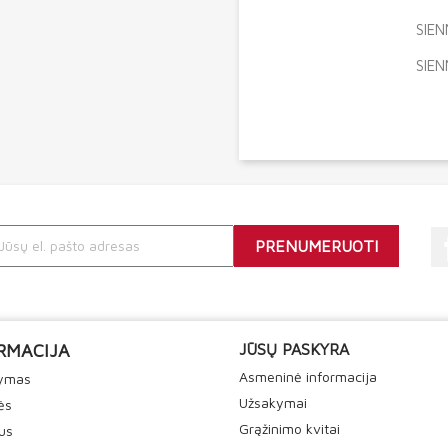
SIEN
SIEN
RMACIJA
JŪSŲ PASKYRA
Asmeninė informacija
tymas
Užsakymai
ės
Grąžinimo kvitai
us