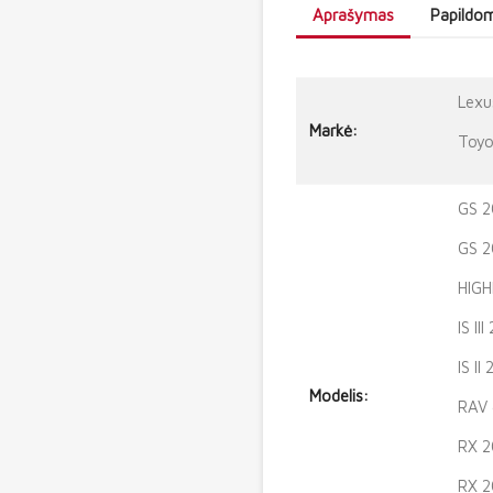
Aprašymas
Papildom
Lexu
Markė:
Toyo
GS 2
GS 2
HIGH
IS II
IS I
Modelis:
RAV 
RX 2
RX 2