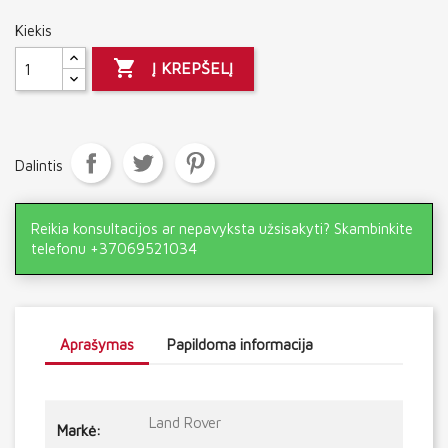
Kiekis

Į KREPŠELĮ
Dalintis
Reikia konsultacijos ar nepavyksta užsisakyti? Skambinkite
telefonu +37069521034
Aprašymas
Papildoma informacija
Land Rover
Markė: