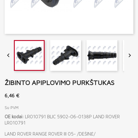


ŽIBINTO APIPLOVIMO PURKŠTUKAS
6,46 €
Su PVM
OE kodai:
LR010791 BLIC 5902-06-0138P LAND ROVER
LR010791
LAND ROVER RANGE ROVER III 05- /DEŠINĖ/