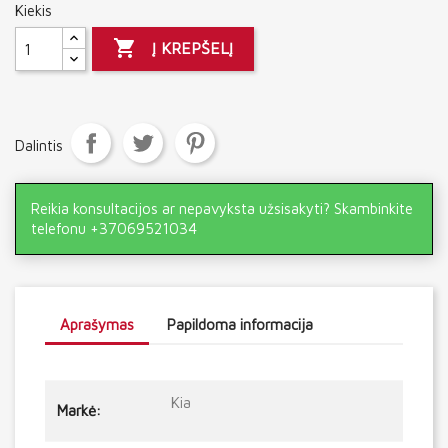
Kiekis

Į KREPŠELĮ
Dalintis
Reikia konsultacijos ar nepavyksta užsisakyti? Skambinkite
telefonu +37069521034
Aprašymas
Papildoma informacija
Kia
Markė: