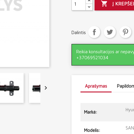

Į KREPŠE
Dalintis
Reikia konsultacijos ar nepav
+37069521034
Aprašymas
Papildom

Hyu
Markė:
SAN
Modelis: