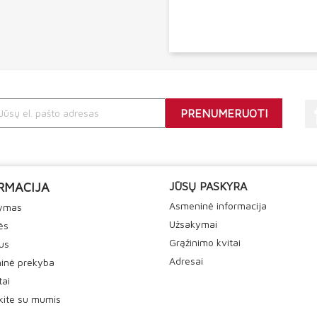
RMACIJA
JŪSŲ PASKYRA
Asmeninė informacija
tymas
Užsakymai
ės
Grąžinimo kvitai
us
Adresai
inė prekyba
tai
ekite su mumis