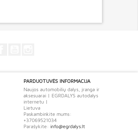
Facebook
YouTube
Instagram
PARDUOTUVĖS INFORMACIJA
Naujos automobilių dalys, įranga ir
aksesuarai | EGRDALYS autodalys
internetu |
Lietuva
Paskambinkite mums:
+37069521034
Parašykite:
info@egrdalys.lt