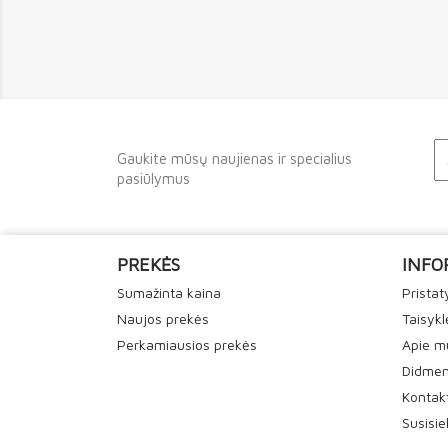
Gaukite mūsų naujienas ir specialius
pasiūlymus
PREKĖS
INFO
Sumažinta kaina
Prista
Naujos prekės
Taisykl
Perkamiausios prekės
Apie m
Didmen
Kontak
Susisi