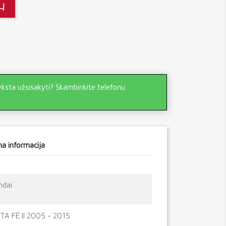
LĮ
yksta užsisakyti? Skambinkite telefonu
a informacija
ndai
TA FÉ II 2005 - 2015