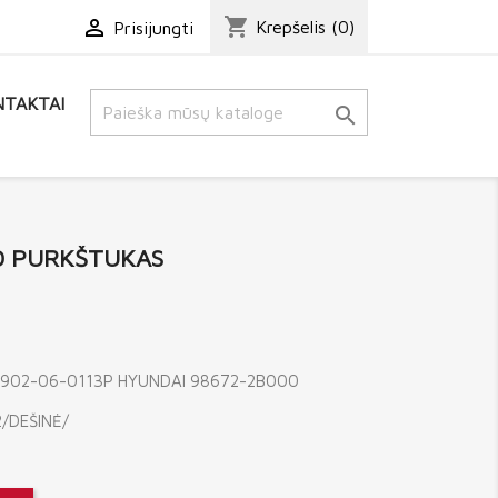
shopping_cart

Krepšelis
(0)
Prisijungti
TAKTAI

O PURKŠTUKAS
5902-06-0113P HYUNDAI 98672-2B000
/DEŠINĖ/