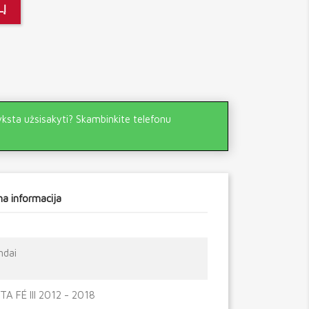
LĮ
yksta užsisakyti? Skambinkite telefonu
a informacija
ndai
A FÉ III 2012 - 2018