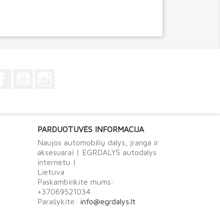
Facebook
YouTube
Instagram
PARDUOTUVĖS INFORMACIJA
Naujos automobilių dalys, įranga ir
aksesuarai | EGRDALYS autodalys
internetu |
Lietuva
Paskambinkite mums:
+37069521034
Parašykite:
info@egrdalys.lt