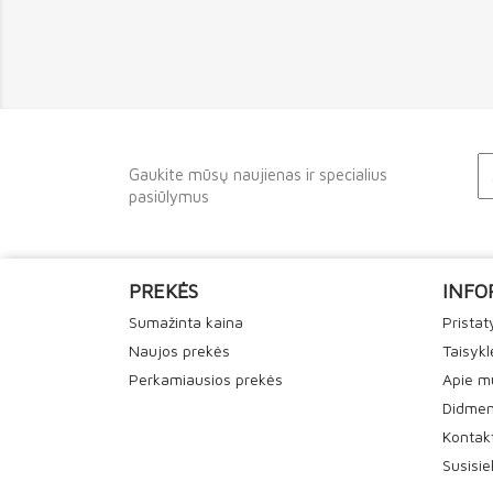
Gaukite mūsų naujienas ir specialius
pasiūlymus
PREKĖS
INFO
Sumažinta kaina
Prista
Naujos prekės
Taisykl
Perkamiausios prekės
Apie m
Didmen
Kontak
Susisi