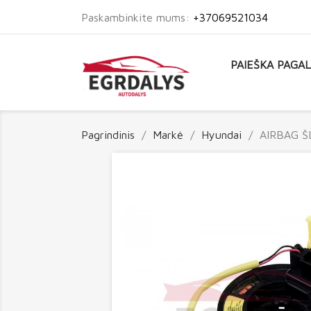
Paskambinkite mums:
+37069521034
PAIEŠKA PAGA
Pagrindinis
Markė
Hyundai
AIRBAG Š