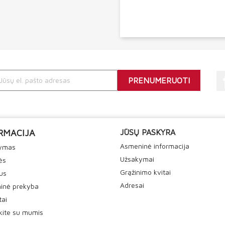
RMACIJA
JŪSŲ PASKYRA
Asmeninė informacija
tymas
Užsakymai
ės
Grąžinimo kvitai
us
Adresai
inė prekyba
tai
ekite su mumis