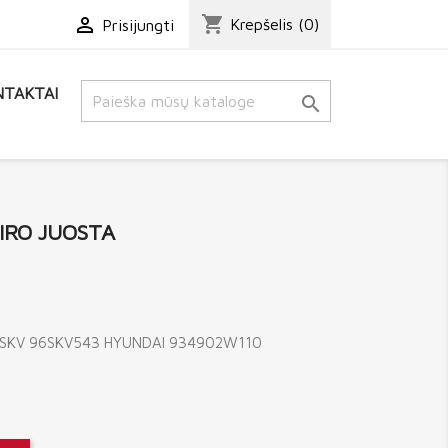
shopping_cart

Krepšelis
(0)
Prisijungti
TAKTAI

AIRO JUOSTA
 SKV 96SKV543 HYUNDAI 934902W110