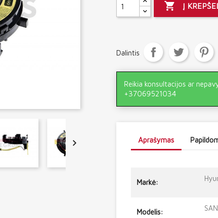

Į KREPŠE
Dalintis
Reikia konsultacijos ar nepav
+37069521034
Aprašymas
Papildom

Hyu
Markė:
SANT
Modelis: