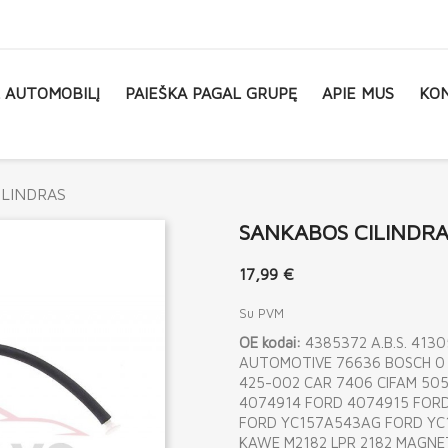
L AUTOMOBILĮ
PAIEŠKA PAGAL GRUPĘ
APIE MUS
KON
ILINDRAS
SANKABOS CILINDRA
17,99 €
Su PVM
OE kodai:
4385372 A.B.S. 41
AUTOMOTIVE 76636 BOSCH 0 9
425-002 CAR 7406 CIFAM 505
4074914 FORD 4074915 FOR
FORD YC157A543AG FORD YC15
KAWE M2182 LPR 2182 MAGNET