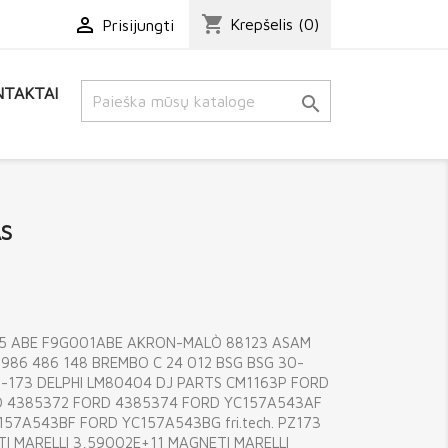
shopping_cart

Krepšelis
(0)
Prisijungti
TAKTAI

S
305 ABE F9G001ABE AKRON-MALÒ 88123 ASAM
86 486 148 BREMBO C 24 012 BSG BSG 30-
-173 DELPHI LM80404 DJ PARTS CM1163P FORD
D 4385372 FORD 4385374 FORD YC157A543AF
7A543BF FORD YC157A543BG fri.tech. PZ173
I MARELLI 3,59002E+11 MAGNETI MARELLI