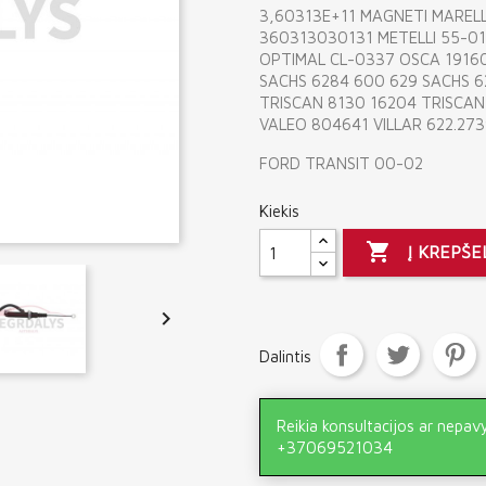
3,60313E+11 MAGNETI MAREL
360313030131 METELLI 55-0
OPTIMAL CL-0337 OSCA 1916
SACHS 6284 600 629 SACHS 
TRISCAN 8130 16204 TRISCA
VALEO 804641 VILLAR 622.27
FORD TRANSIT 00-02
Kiekis

Į KREPŠE

Dalintis
Reikia konsultacijos ar nepav
+37069521034