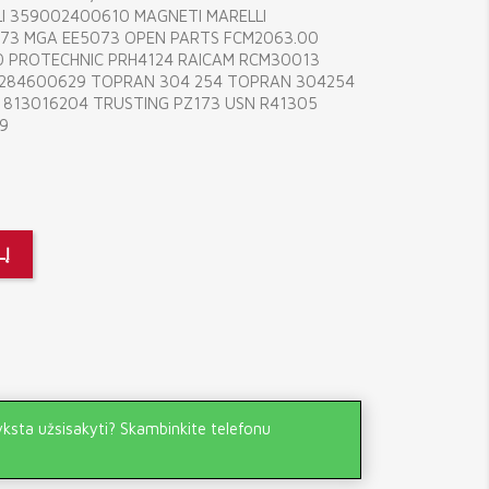
LI 359002400610 MAGNETI MARELLI
173 MGA EE5073 OPEN PARTS FCM2063.00
0 PROTECHNIC PRH4124 RAICAM RCM30013
6284600629 TOPRAN 304 254 TOPRAN 304254
N 813016204 TRUSTING PZ173 USN R41305
39
LĮ
yksta užsisakyti? Skambinkite telefonu