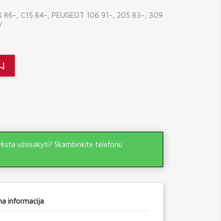
X 86-, C15 84-, PEUGEOT 106 91-, 205 83-, 309
/
LĮ
yksta užsisakyti? Skambinkite telefonu
a informacija