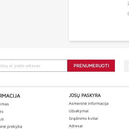
RMACIJA
JŪSŲ PASKYRA
Asmeninė informacija
tymas
Užsakymai
ės
Grąžinimo kvitai
us
Adresai
inė prekyba