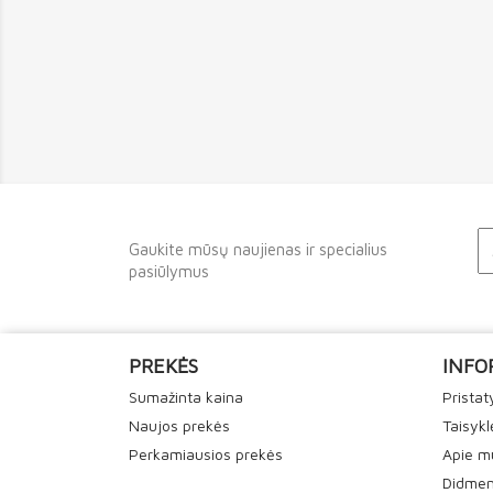
Gaukite mūsų naujienas ir specialius
pasiūlymus
PREKĖS
INFO
Sumažinta kaina
Prista
Naujos prekės
Taisykl
Perkamiausios prekės
Apie m
Didmen