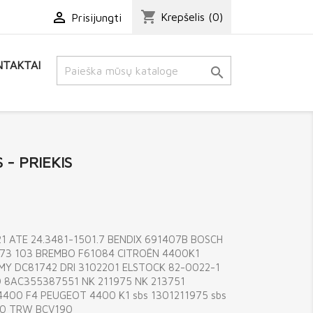
shopping_cart

Krepšelis
(0)
Prisijungti
TAKTAI

- PRIEKIS
621 ATE 24.3481-1501.7 BENDIX 691407B BOSCH
473 103 BREMBO F61084 CITROËN 4400K1
MY DC81742 DRI 3102201 ELSTOCK 82-0022-1
 8AC355387551 NK 211975 NK 213751
400 F4 PEUGEOT 4400 K1 sbs 1301211975 sbs
00 TRW BCV190