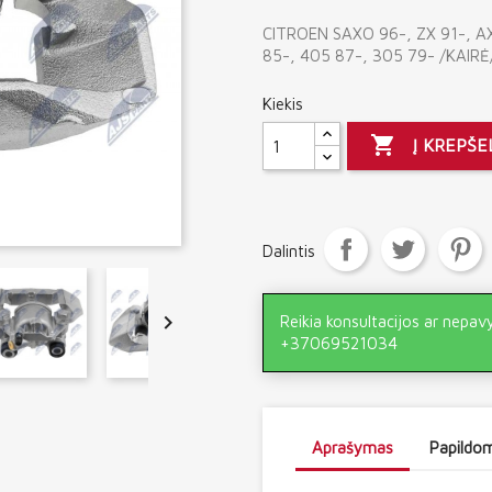
CITROEN SAXO 96-, ZX 91-, A
85-, 405 87-, 305 79- /KAIRĖ
Kiekis

Į KREPŠE
Dalintis

Reikia konsultacijos ar nepav
+37069521034
Aprašymas
Papildom