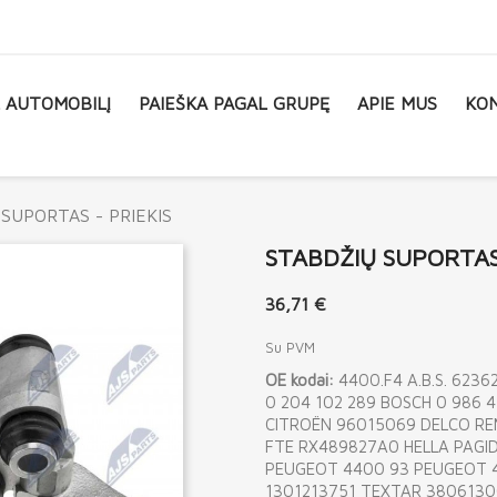
L AUTOMOBILĮ
PAIEŠKA PAGAL GRUPĘ
APIE MUS
KON
SUPORTAS - PRIEKIS
STABDŽIŲ SUPORTAS 
36,71 €
Su PVM
OE kodai:
4400.F4 A.B.S. 623
0 204 102 289 BOSCH 0 986 
CITROËN 96015069 DELCO RE
FTE RX489827A0 HELLA PAGID
PEUGEOT 4400 93 PEUGEOT 4
1301213751 TEXTAR 380613