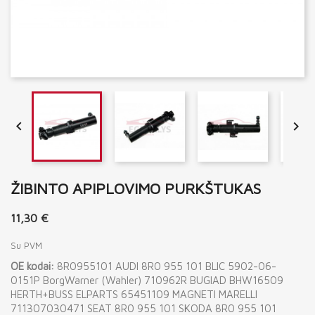


ŽIBINTO APIPLOVIMO PURKŠTUKAS
11,30 €
Su PVM
OE kodai:
8R0955101 AUDI 8R0 955 101 BLIC 5902-06-
0151P BorgWarner (Wahler) 710962R BUGIAD BHW16509
HERTH+BUSS ELPARTS 65451109 MAGNETI MARELLI
711307030471 SEAT 8R0 955 101 SKODA 8R0 955 101