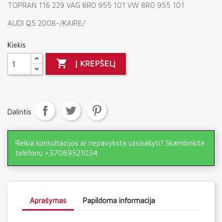
TOPRAN 116 229 VAG 8R0 955 101 VW 8R0 955 101
AUDI Q5 2008-/KAIRĖ/
Kiekis

Į KREPŠELĮ
Dalintis
Reikia konsultacijos ar nepavyksta užsisakyti? Skambinkite
telefonu +37069521034
Aprašymas
Papildoma informacija