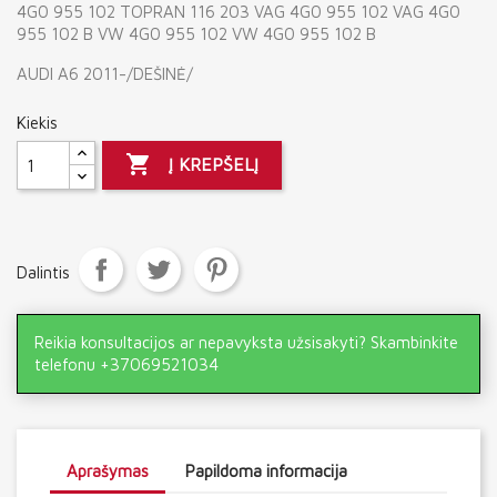
4G0 955 102 TOPRAN 116 203 VAG 4G0 955 102 VAG 4G0
955 102 B VW 4G0 955 102 VW 4G0 955 102 B
AUDI A6 2011-/DEŠINĖ/
Kiekis

Į KREPŠELĮ
Dalintis
Reikia konsultacijos ar nepavyksta užsisakyti? Skambinkite
telefonu +37069521034
Aprašymas
Papildoma informacija