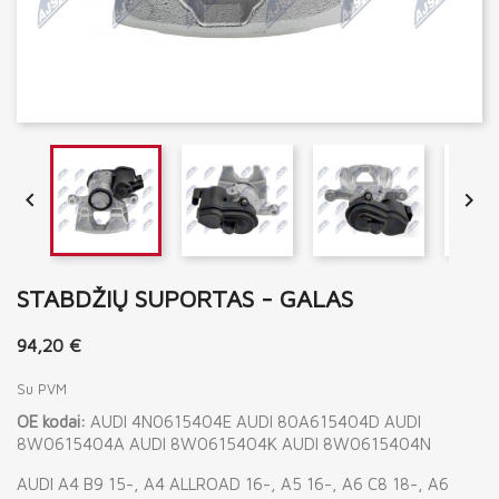


STABDŽIŲ SUPORTAS - GALAS
94,20 €
Su PVM
OE kodai:
AUDI 4N0615404E AUDI 80A615404D AUDI
8W0615404A AUDI 8W0615404K AUDI 8W0615404N
AUDI A4 B9 15-, A4 ALLROAD 16-, A5 16-, A6 C8 18-, A6