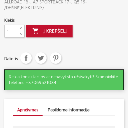
ALLROAD 18-, A7 SPORTBACK 17-, Q5 16-
/DEŠINĖ,ELEKTRINIS/
Kiekis

Į KREPŠELĮ
Dalintis
Reikia konsultacijos ar nepavyksta užsisakyti? Skambinkite
telefonu +37069521034
Aprašymas
Papildoma informacija