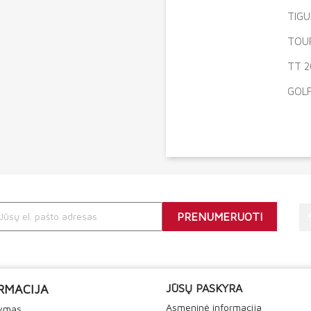
TIGU
TOUR
TT 2
GOLF
RMACIJA
JŪSŲ PASKYRA
Asmeninė informacija
tymas