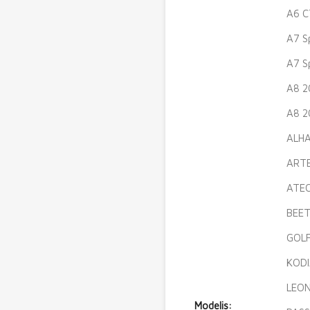
A6 C
A7 S
A7 S
A8 2
A8 2
ALHA
ARTE
ATEC
BEET
GOLF
KODI
LEON
Modelis: