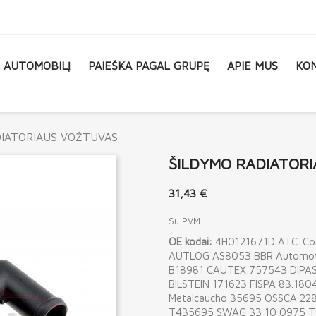
L AUTOMOBILĮ
PAIEŠKA PAGAL GRUPĘ
APIE MUS
KON
DIATORIAUS VOŽTUVAS
ŠILDYMO RADIATOR
31,43 €
Su PVM
OE kodai:
4H0121671D A.I.C. 
AUTLOG AS8053 BBR Automoti
B18981 CAUTEX 757543 DIPA
BILSTEIN 171623 FISPA 83.1
Metalcaucho 35695 OSSCA 22
T435695 SWAG 33 10 0975 T