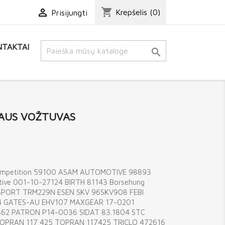
shopping_cart

Krepšelis
(0)
Prisijungti
TAKTAI

IAUS VOŽTUVAS
Competition 59100 ASAM AUTOMOTIVE 98893
ve 001-10-27124 BIRTH 81143 Borsehung
SPORT TRM229N ESEN SKV 96SKV908 FEBI
804 GATES-AU EHV107 MAXGEAR 17-0201
862 PATRON P14-0036 SIDAT 83.1804 STC
OPRAN 117 425 TOPRAN 117425 TRICLO 472616