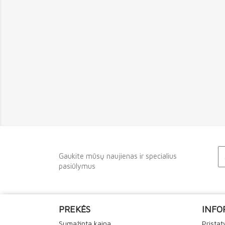
Gaukite mūsų naujienas ir specialius
pasiūlymus
PREKĖS
INFO
Sumažinta kaina
Prista