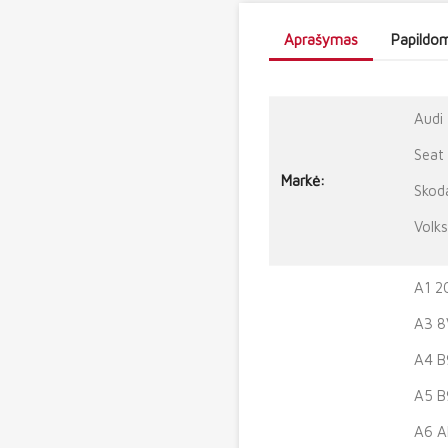
Aprašymas
Papildom
Audi
Seat
Markė:
Skod
Volk
A1 2
A3 8
A4 B
A5 B
A6 A