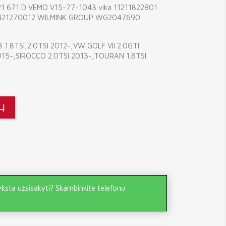
21 671 D VEMO V15-77-1043 vika 11211822801
 421270012 WILMINK GROUP WG2047690
3 1.8TSI,2.0TSI 2012-,VW GOLF VII 2.0GTI
015-,SIROCCO 2.0TSI 2013-,TOURAN 1.8TSI
LĮ
yksta užsisakyti? Skambinkite telefonu