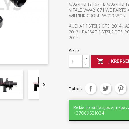
VAG 4H0 121 671 B VAG 4H0 1
VITALE VW421671 WE PARTS
WILMINK GROUP WG2088031
AUDI A1 1.8TSI,2.0TSI 2014-,A
2013-,PASSAT 1.8TSI,2.0TSI 2
2015-
Kiekis

Į KREPŠE

Dalintis
Reikia konsultacijos ar nepav
+37069521034