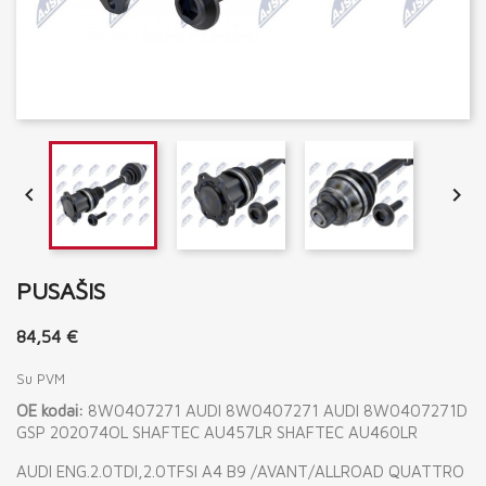


PUSAŠIS
84,54 €
Su PVM
OE kodai:
8W0407271 AUDI 8W0407271 AUDI 8W0407271D
GSP 202074OL SHAFTEC AU457LR SHAFTEC AU460LR
AUDI ENG.2.0TDI,2.0TFSI A4 B9 /AVANT/ALLROAD QUATTRO