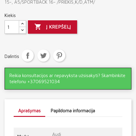
15-, A5/SPORTBACK 16- /PRIEKIS,K/D,ATM/
Kiekis

Į KREPŠELĮ
Dalintis
Reikia konsultacijos ar nepavyksta užsisakyti? Skambinkite
telefonu +37069521034
Aprašymas
Papildoma informacija
Audi