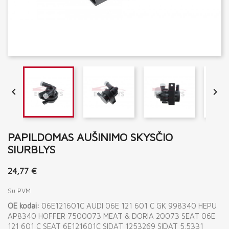


PAPILDOMAS AUŠINIMO SKYSČIO
SIURBLYS
24,77 €
Su PVM
OE kodai:
06E121601C AUDI 06E 121 601 C GK 998340 HEPU
AP8340 HOFFER 7500073 MEAT & DORIA 20073 SEAT 06E
121 601 C SEAT 6E121601C SIDAT 1253269 SIDAT 5.5331