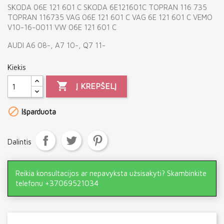
SKODA 06E 121 601 C SKODA 6E121601C TOPRAN 116 735
TOPRAN 116735 VAG 06E 121 601 C VAG 6E 121 601 C VEMO
V10-16-0011 VW 06E 121 601 C
AUDI A6 08-, A7 10-, Q7 11-
Kiekis

Į KREPŠELĮ

Išparduota
Dalintis
Reikia konsultacijos ar nepavyksta užsisakyti? Skambinkite
telefonu +37069521034