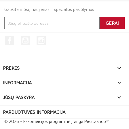
Gaukite mūsų naujienas ir specialius pasiūlymus
Facebook
YouTube
Instagram

PREKĖS

INFORMACIJA

JŪSŲ PASKYRA
PARDUOTUVĖS INFORMACIJA
© 2026 - E-komercijos programinė įranga PrestaShop™