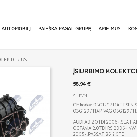
L AUTOMOBILĮ
PAIEŠKA PAGAL GRUPĘ
APIE MUS
KON
OLEKTORIUS
ĮSIURBIMO KOLEKTO
58,94 €
Su PVM
OE kodai:
03G129711AF ESEN 
03G129711AP VAG 03G129711
AUDI A3 2.0TDI 2006-,SEAT A
OCTAVIA 2.0TDI RS 2006-,VW 
2005-,PASSAT B6 2.0TD