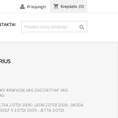
shopping_cart

Krepšelis
(0)
Prisijungti
TAKTAI

RIUS
SKV 49SKV036 VAG 03G129711AF VAG
AS
LTEA 2.0TDI 2006-,LEON 2.0TDI 2006-,SKODA
GOLF V 2.0TDI 2005-,JETTA 2.0TDI