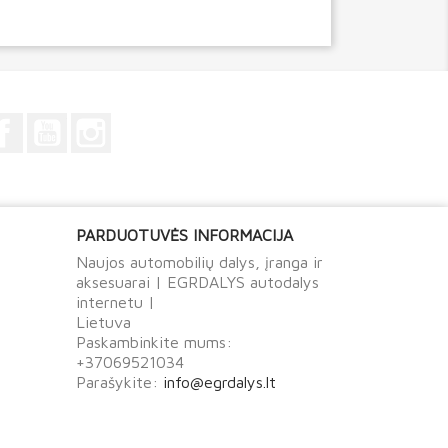
Facebook
YouTube
Instagram
PARDUOTUVĖS INFORMACIJA
Naujos automobilių dalys, įranga ir
aksesuarai | EGRDALYS autodalys
internetu |
Lietuva
Paskambinkite mums:
+37069521034
Parašykite:
info@egrdalys.lt