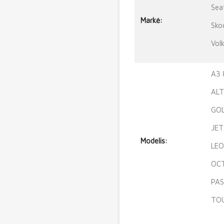
Sea
Markė:
Sko
Vol
A3 
ALT
GOL
JET
Modelis:
LEO
OCT
PAS
TOU