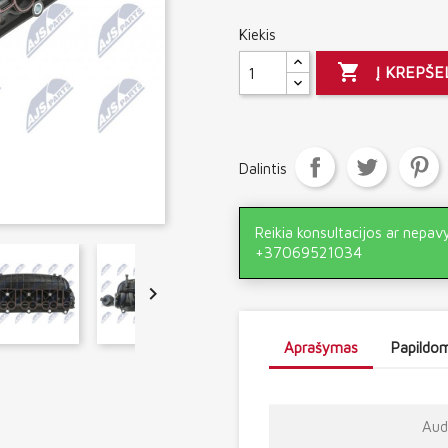
Kiekis

Į KREPŠE
Dalintis
Reikia konsultacijos ar nepav
+37069521034

Aprašymas
Papildom
Aud