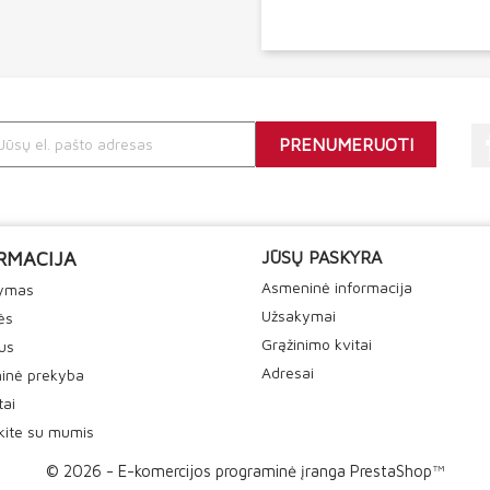
RMACIJA
JŪSŲ PASKYRA
Asmeninė informacija
tymas
Užsakymai
ės
Grąžinimo kvitai
us
Adresai
inė prekyba
tai
ekite su mumis
© 2026 - E-komercijos programinė įranga PrestaShop™