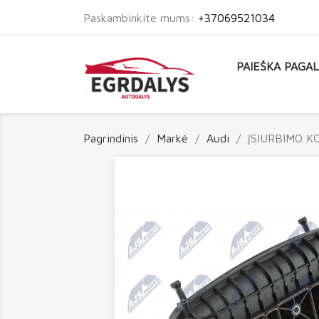
Paskambinkite mums:
+37069521034
PAIEŠKA PAGA
Pagrindinis
Markė
Audi
ĮSIURBIMO K