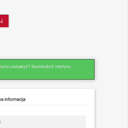
LĮ
yksta užsisakyti? Skambinkite telefonu
a informacija
i