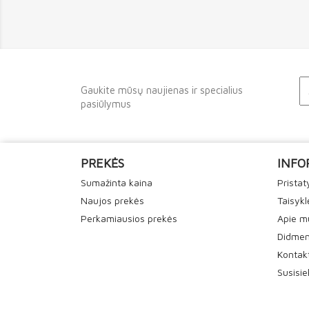
Gaukite mūsų naujienas ir specialius
pasiūlymus
PREKĖS
INFO
Sumažinta kaina
Prista
Naujos prekės
Taisykl
Perkamiausios prekės
Apie m
Didmen
Kontak
Susisi