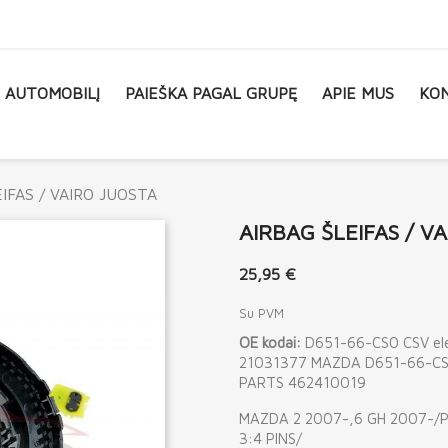
L AUTOMOBILĮ
PAIEŠKA PAGAL GRUPĘ
APIE MUS
KON
IFAS / VAIRO JUOSTA
AIRBAG ŠLEIFAS / V
25,95 €
Su PVM
OE kodai:
D651-66-CS0 CSV ele
21031377 MAZDA D651-66-CS
PARTS 462410019
MAZDA 2 2007-,6 GH 2007-/PL
3:4 PINS/