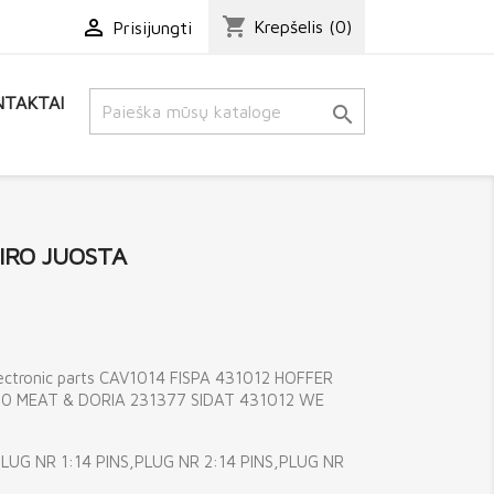
shopping_cart

Krepšelis
(0)
Prisijungti
TAKTAI

AIRO JUOSTA
ctronic parts CAV1014 FISPA 431012 HOFFER
0 MEAT & DORIA 231377 SIDAT 431012 WE
UG NR 1:14 PINS,PLUG NR 2:14 PINS,PLUG NR