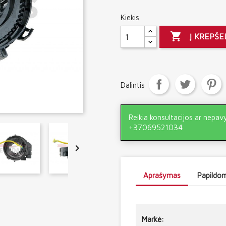
Kiekis

Į KREPŠE
Dalintis
Reikia konsultacijos ar nepav
+37069521034

Aprašymas
Papildom
Markė: