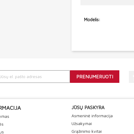
Modelis:
RMACIJA
JŪSŲ PASKYRA
Asmeninė informacija
tymas
Užsakymai
ės
Grąžinimo kvitai
us